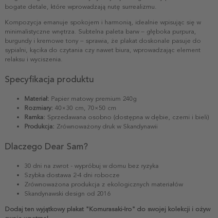
bogate detale, które wprowadzają nutę surrealizmu.
Kompozycja emanuje spokojem i harmonią, idealnie wpisując się w
minimalistyczne wnętrza. Subtelna paleta barw – głęboka purpura,
burgundy i kremowe tony – sprawia, że plakat doskonale pasuje do
sypialni, kącika do czytania czy nawet biura, wprowadzając element
relaksu i wyciszenia.
Specyfikacja produktu
Materiał:
Papier matowy premium 240g
Rozmiary:
40×30 cm, 70×50 cm
Ramka:
Sprzedawana osobno (dostępna w dębie, czerni i bieli)
Produkcja:
Zrównoważony druk w Skandynawii
Dlaczego Dear Sam?
30 dni na zwrot - wypróbuj w domu bez ryzyka
Szybka dostawa 2-4 dni robocze
Zrównoważona produkcja z ekologicznych materiałów
Skandynawski design od 2016
Dodaj ten wyjątkowy plakat "Komurasaki-Iro" do swojej kolekcji i ożyw