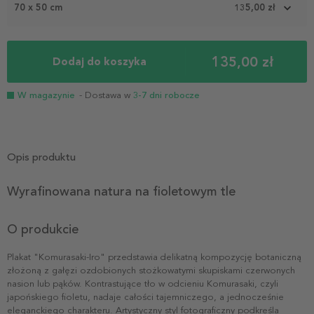
70 x 50 cm
135,00 zł
135,00 zł
Dodaj do koszyka
W magazynie
- Dostawa w
3-7 dni robocze
Opis produktu
Wyrafinowana natura na fioletowym tle
O produkcie
Plakat "Komurasaki-Iro" przedstawia delikatną kompozycję botaniczną
złożoną z gałęzi ozdobionych stożkowatymi skupiskami czerwonych
nasion lub pąków. Kontrastujące tło w odcieniu Komurasaki, czyli
japońskiego fioletu, nadaje całości tajemniczego, a jednocześnie
eleganckiego charakteru. Artystyczny styl fotograficzny podkreśla