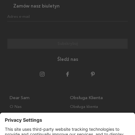
Zamów nasz biuletyn
Adres e-mail
Subskrybuj
Śledź nas
Dear Sam
Obsługa Klienta
O Nas
Obsługa klienta
Polityka środowiskowa
FAQ
Ogólne warunki handlowe
Wysyłka i Dostawa