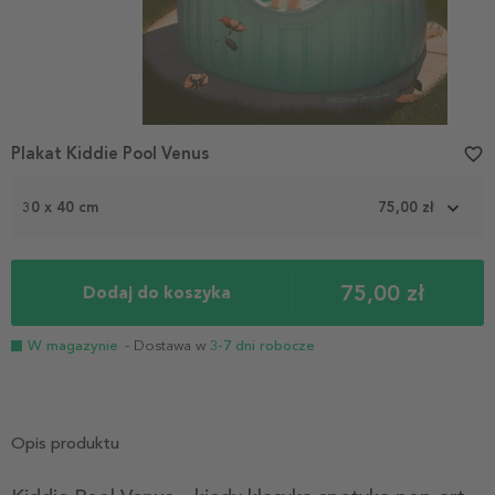
Plakat Kiddie Pool Venus
favorite_border
30 x 40 cm
75,00 zł
75,00 zł
Dodaj do koszyka
W magazynie
- Dostawa w
3-7 dni robocze
Opis produktu