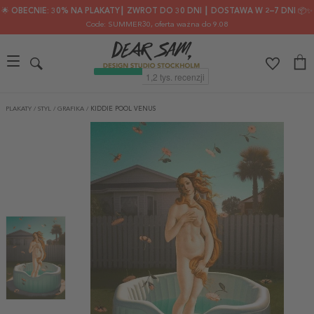
🌟 OBECNIE: 30% NA PLAKATY┃ ZWROT DO 30 DNI ┃ DOSTAWA W 2–7 DNI 📦✨
Code: SUMMER30
, oferta ważna do 9.08
PLAKATY
/
STYL
/
GRAFIKA
/
KIDDIE POOL VENUS