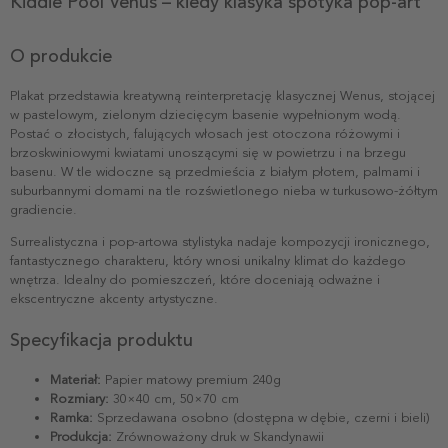
Kiddie Pool Venus – kiedy klasyka spotyka pop-art
O produkcie
Plakat przedstawia kreatywną reinterpretację klasycznej Wenus, stojącej
w pastelowym, zielonym dziecięcym basenie wypełnionym wodą.
Postać o złocistych, falujących włosach jest otoczona różowymi i
brzoskwiniowymi kwiatami unoszącymi się w powietrzu i na brzegu
basenu. W tle widoczne są przedmieścia z białym płotem, palmami i
suburbannymi domami na tle rozświetlonego nieba w turkusowo-żółtym
gradiencie.
Surrealistyczna i pop-artowa stylistyka nadaje kompozycji ironicznego,
fantastycznego charakteru, który wnosi unikalny klimat do każdego
wnętrza. Idealny do pomieszczeń, które doceniają odważne i
ekscentryczne akcenty artystyczne.
Specyfikacja produktu
Materiał:
Papier matowy premium 240g
Rozmiary:
30×40 cm, 50×70 cm
Ramka:
Sprzedawana osobno (dostępna w dębie, czerni i bieli)
Produkcja:
Zrównoważony druk w Skandynawii