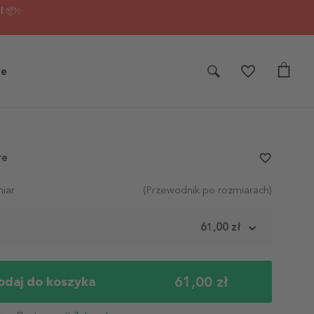
I 📦✨
je
re
favorite_border
iar
(Przewodnik po rozmiarach)
m
61,00 zł
61,00 zł
odaj do koszyka