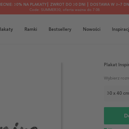
BECNIE: 30% NA PLAKATY┃ ZWROT DO 30 DNI ┃ DOSTAWA W 2–7 DN
Code: SUMMER30
, oferta ważna do 7.08
lakaty
Ramki
Bestsellery
Nowości
Inspirac
Plakat Inspi
Wybierz rozm
30 x 40 c
D