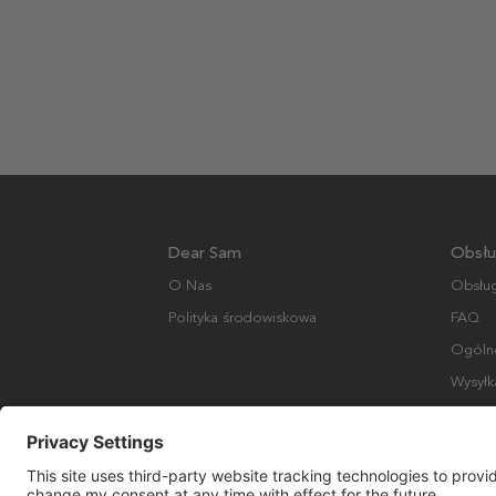
Dear Sam
Obsłu
O Nas
Obsług
Polityka środowiskowa
FAQ
Ogólne
Wysyłk