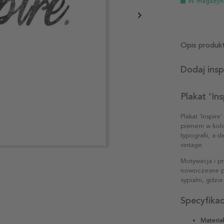
W magazyn
Opis produk
Dodaj insp
Plakat 'In
Plakat 'Inspir
pismem w kolor
typografii, a 
vintage.
Motywacja i pr
nowoczesne prz
sypialni, gdzie
Specyfika
Materiał