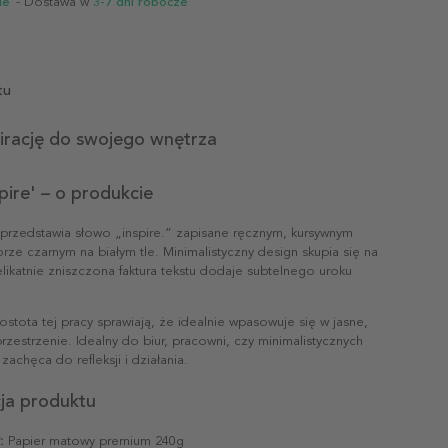
ie
- Dostawa w
3-7 dni robocze
tu
irację do swojego wnętrza
spire' – o produkcie
e' przedstawia słowo „inspire.” zapisane ręcznym, kursywnym
ze czarnym na białym tle. Minimalistyczny design skupia się na
delikatnie zniszczona faktura tekstu dodaje subtelnego uroku
ostota tej pracy sprawiają, że idealnie wpasowuje się w jasne,
estrzenie. Idealny do biur, pracowni, czy minimalistycznych
 zachęca do refleksji i działania.
cja produktu
:
Papier matowy premium 240g