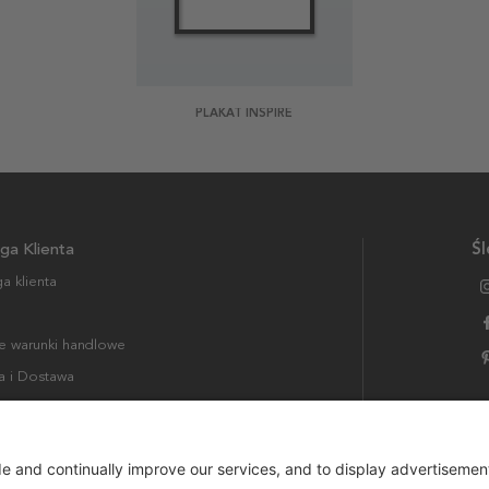
PLAKAT INSPIRE
ga Klienta
Śl
a klienta
 warunki handlowe
a i Dostawa