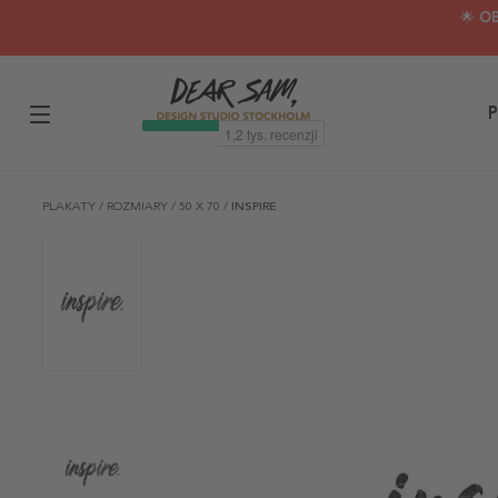
🌟 O
P
PLAKATY
/
ROZMIARY
/
50 X 70
/
INSPIRE