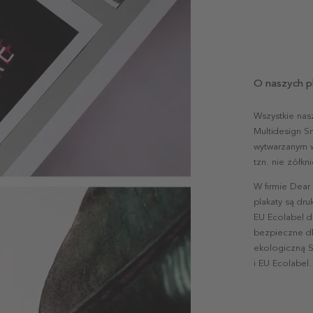
O naszych p
Wszystkie nas
Multidesign S
wytwarzanym w 
tzn. nie żółk
W firmie Dear
plakaty są dr
EU Ecolabel d
bezpieczne dl
ekologiczną S
i EU Ecolabel.