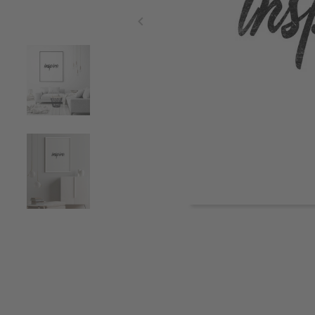
Item
1
of
5