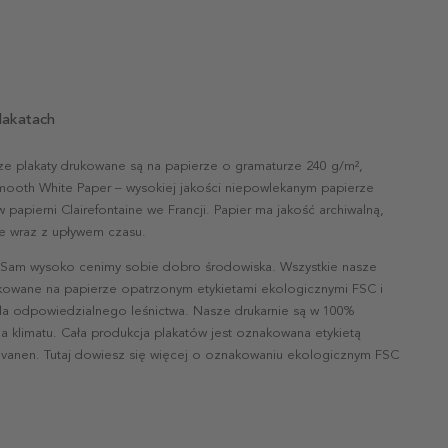
lakatach
ze plakaty drukowane są na papierze o gramaturze 240 g/m²,
mooth White Paper – wysokiej jakości niepowlekanym papierze
papierni Clairefontaine we Francji. Papier ma jakość archiwalną,
nie wraz z upływem czasu.
 Sam wysoko cenimy sobie dobro środowiska. Wszystkie nasze
ukowane na papierze opatrzonym etykietami ekologicznymi FSC i
la odpowiedzialnego leśnictwa. Nasze drukarnie są w 100%
a klimatu. Cała produkcja plakatów jest oznakowana etykietą
vanen. Tutaj dowiesz się więcej o oznakowaniu ekologicznym FSC