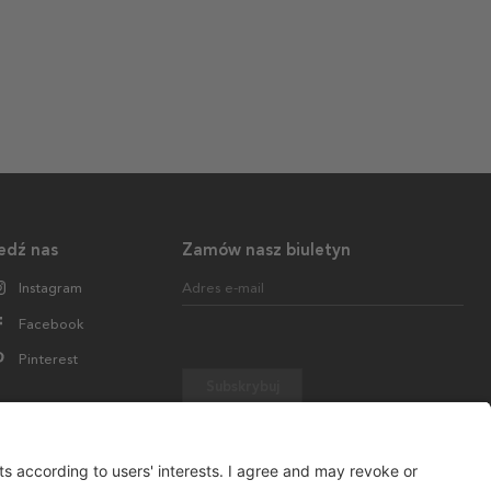
edź nas
Zamów nasz biuletyn
Instagram
Adres e-mail
Facebook
Pinterest
Subskrybuj