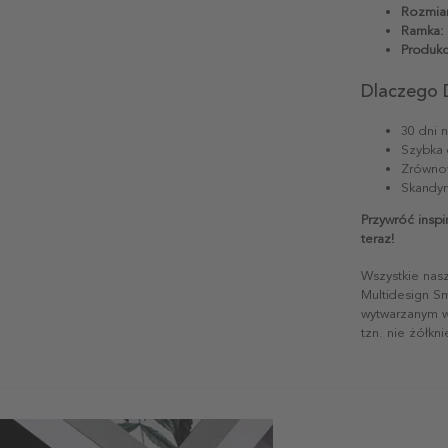
Rozmiar
Ramka:
Produkc
Dlaczego 
30 dni 
Szybka 
Zrównow
Skandyn
Przywróć inspi
teraz!
Wszystkie nas
Multidesign S
wytwarzanym w 
tzn. nie żółkn