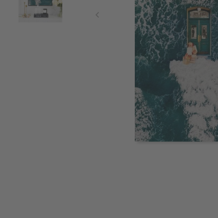
Item
1
of
2