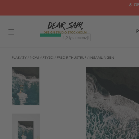
🌟 O
P
PLAKATY
/
NOWI ARTYŚCI
/
FRED R THUSTRUP
/
INSAMLINGEN