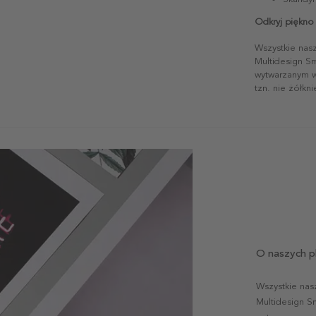
Odkryj piękno 
Wszystkie nas
Multidesign S
wytwarzanym w 
tzn. nie żółkn
O naszych p
Wszystkie nas
Multidesign S