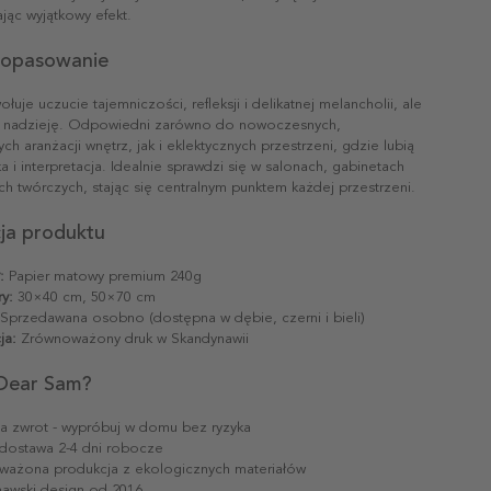
jąc wyjątkowy efekt.
 dopasowanie
łuje uczucie tajemniczości, refleksji i delikatnej melancholii, ale
e nadzieję. Odpowiedni zarówno do nowoczesnych,
ych aranżacji wnętrz, jak i eklektycznych przestrzeni, gdzie lubią
 i interpretacja. Idealnie sprawdzi się w salonach, gabinetach
h twórczych, stając się centralnym punktem każdej przestrzeni.
cja produktu
:
Papier matowy premium 240g
y:
30×40 cm, 50×70 cm
Sprzedawana osobno (dostępna w dębie, czerni i bieli)
ja:
Zrównoważony druk w Skandynawii
Dear Sam?
na zwrot - wypróbuj w domu bez ryzyka
dostawa 2-4 dni robocze
ażona produkcja z ekologicznych materiałów
awski design od 2016