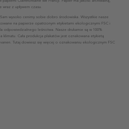
papierni Clairefontaine we Francji. Papier ma jakość archiwalną,
nie wraz z upływem czasu.
 Sam wysoko cenimy sobie dobro środowiska. Wszystkie nasze
ukowane na papierze opatrzonym etykietami ekologicznymi FSC i
la odpowiedzialnego leśnictwa. Nasze drukarnie są w 100%
a klimatu. Cała produkcja plakatów jest oznakowana etykietą
vanen. Tutaj dowiesz się więcej o oznakowaniu ekologicznym FSC