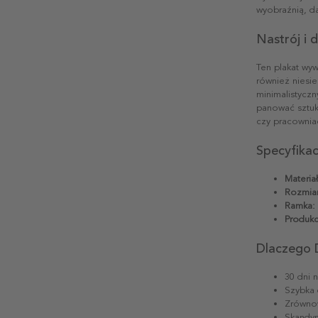
wyobraźnią, da
Nastrój i
Ten plakat wywo
również niesi
minimalistyczn
panować sztuka
czy pracowniac
Specyfika
Materiał
Rozmiar
Ramka:
Produkc
Dlaczego 
30 dni 
Szybka 
Zrównow
Skandyn