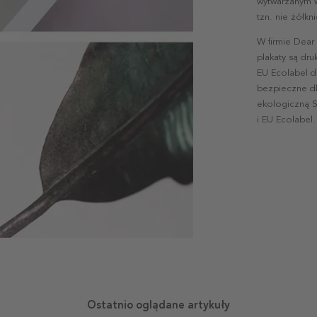
wytwarzanym w 
tzn. nie żółk
W firmie Dear
plakaty są dr
EU Ecolabel d
bezpieczne dl
ekologiczną S
i EU Ecolabel.
Ostatnio oglądane artykuły