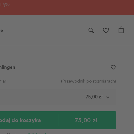
I 📦✨
je
mlingen
favorite_border
iar
(Przewodnik po rozmiarach)
m
75,00 zł
75,00 zł
odaj do koszyka