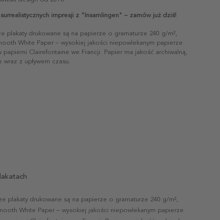
surrealistycznych impresji z "Insamlingen" – zamów już dziś!
ze plakaty drukowane są na papierze o gramaturze 240 g/m²,
mooth White Paper – wysokiej jakości niepowlekanym papierze
papierni Clairefontaine we Francji. Papier ma jakość archiwalną,
ie wraz z upływem czasu.
lakatach
ze plakaty drukowane są na papierze o gramaturze 240 g/m²,
mooth White Paper – wysokiej jakości niepowlekanym papierze