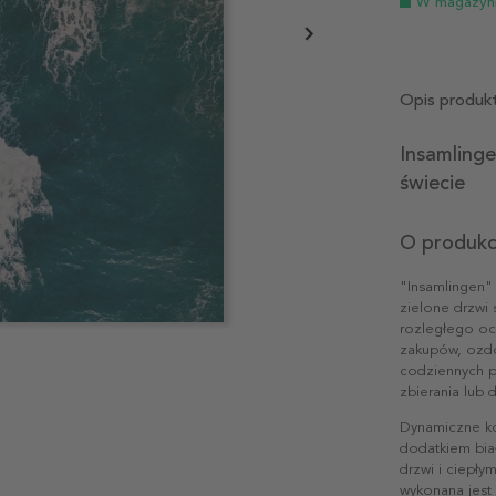
W magazyn
Opis produk
Insamlinge
świecie
O produkc
"Insamlingen" 
zielone drzwi 
rozległego oc
zakupów, ozdo
codziennych p
zbierania lub 
Dynamiczne ko
dodatkiem biał
drzwi i ciepł
wykonana jest 