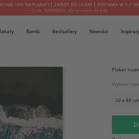
BECNIE: 30% NA PLAKATY┃ ZWROT DO 30 DNI ┃ DOSTAWA W 2–7 DN
Code: SUMMER30
, oferta ważna do 6.08
lakaty
Ramki
Bestsellery
Nowości
Inspirac
Plakat Insa
Wybierz rozm
30 x 40 c
D