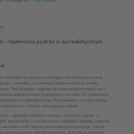
ie
- Dostawa w
3-7 dni robocze
tu
n – tajemnicza podróż w surrealistycznym
ie
to niezwykła kompozycja ukazująca surrealistyczną scenę:
stojące na małym, izolowanym fragmencie fal na środku
eanu. Pod drzwiami znajdują się torby przypominające te z
bione współczesnymi logotypami i wzorami. To zestawienie
rzedmiotów i dramatycznego tła przywodzi na myśl motywy
dostarczania w chaosie otaczającego świata.
lory – głębokie odcienie oceanu, od teal po granat, z
ych sprysków fal – w połączeniu z subtelnie wyblakłą zielenią
ymi akcentami torb, tworzą przemyślaną kompozycję. Całość
w surrealistycznym stylu fotomontażu, który łączy realizm z