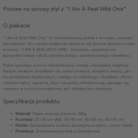
Postaw na surowy styl z "I Am A Real Wild One"
O plakacie
"I Am A Real Wild One" to minimalistyczny plakat z mocnym, surowym
przesłaniem. Na czystym białym tle wyróżnia się ręcznie rysowany napis
w czerni: "I AM A REAL WILD ONE". Nierówna, asymetryczna
typografia nadaje całości dynamicznego, spontanicznego charakteru.
Plakat wywołuje uczucie nieokiełznanej energii i kreatywnej ekspresji.
Będzie idealnym dodatkiem do nowoczesnych, miejskich wnętrz, jak i
do przestrzeni artystycznych, nadając im unikalnego charakteru. Może
ozdobić salon, sypialnię, biuro lub pokój młodzieżowy, wpisując się
zarówno w monochromatyczne, jak i eklektyczne aranżacje.
Specyfikacja produktu
Materiał:
Papier matowy premium 240g
Rozmiary:
21×30 cm (A4), 30×40 cm, 40×50 cm, 50×70 cm
Ramka:
Sprzedawana osobno (dostępna w dębie, czerni i bieli)
Produkcja:
Zrównoważony druk w Skandynawii