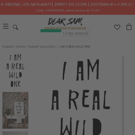
🌟 OBECNIE: 30% NA PLAKATY┃ ZWROT DO 30 DNI ┃ DOSTAWA W 2–7 DNI 📦✨
Code: SUMMER30
, oferta ważna do 10.08
PLAKATY
/
POKÓJ
/
PLAKATY DLA DZIECI
/
I AM A REAL WILD ONE