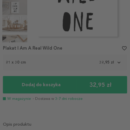
Item
1
Plakat I Am A Real Wild One
favorite_border
of
5
21 x 30 cm
32,95 zł
32,95 zł
Dodaj do koszyka
W magazynie
- Dostawa w
3-7 dni robocze
Opis produktu