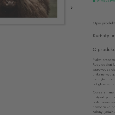
W magazyn
Opis produk
Kudłaty ur
O produkc
Plakat przedst
Rudy odcień fu
wprowadza cie
unikalny wygl
rozmytym tłem,
od głównego 
Obraz emanuje
rustykalnych c
połączenie re
harmonii kolo
salony, jadalni