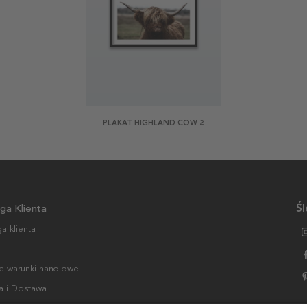
PLAKAT HIGHLAND COW 2
ga Klienta
Śl
a klienta
 warunki handlowe
a i Dostawa