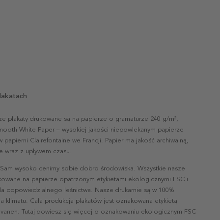
lakatach
ze plakaty drukowane są na papierze o gramaturze 240 g/m²,
mooth White Paper – wysokiej jakości niepowlekanym papierze
papierni Clairefontaine we Francji. Papier ma jakość archiwalną,
nie wraz z upływem czasu.
 Sam wysoko cenimy sobie dobro środowiska. Wszystkie nasze
ukowane na papierze opatrzonym etykietami ekologicznymi FSC i
la odpowiedzialnego leśnictwa. Nasze drukarnie są w 100%
a klimatu. Cała produkcja plakatów jest oznakowana etykietą
vanen. Tutaj dowiesz się więcej o oznakowaniu ekologicznym FSC