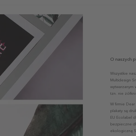
O naszych p
Wszystkie nas
Multidesign S
wytwarzanym w 
tzn. nie żółk
W firmie Dear
plakaty są dr
EU Ecolabel d
bezpieczne dl
ekologiczną S