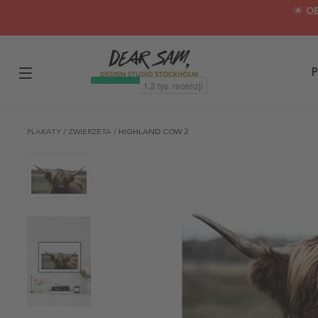
🌟 O
P
PLAKATY
/
ZWIERZETA
/
HIGHLAND COW 2