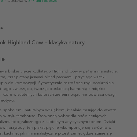
ie
- Dostawa w
3-7 dni robocze
tu
ok Highland Cow – klasyka natury
ie
awia bliskie ujęcie kudłatego Highland Cow w pełnym majestacie.
tra, przeplatany jasnymi blond pasmami, przyciąga wzrok i
pło do kompozycji. Symetrycznie rozłożone rogi podkreślają
ąd tego zwierzęcia, tworząc doskonałą harmonię z miękko
 które w subtelnych kolorach zieleni i brązu nie odwraca uwagi
motywu.
 spokojem i naturalnym wdziękiem, idealnie pasując do wnętrz
zy w stylu farmhouse. Doskonały wybór dla osób ceniących
alizmu fotograficznego z subtelnym artystycznym tonem. Dzięki
rów i przyrody, ten plakat pięknie wkomponuje się zarówno w
e, kuchnie, jak i minimalistyczne przestrzenie, gdzie stanie się