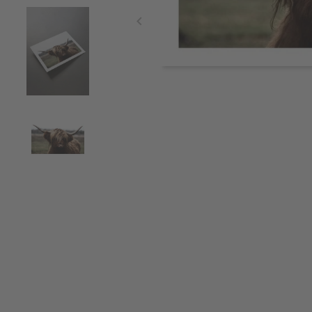
Item
1
of
4