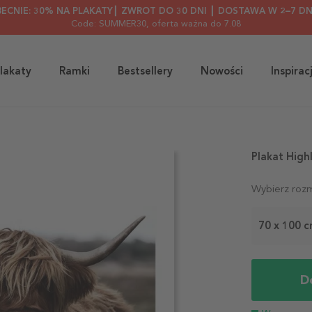
BECNIE: 30% NA PLAKATY┃ ZWROT DO 30 DNI ┃ DOSTAWA W 2–7 DN
Code: SUMMER30
, oferta ważna do 7.08
lakaty
Ramki
Bestsellery
Nowości
Inspirac
Plakat High
Wybierz rozm
70 x 100 
D