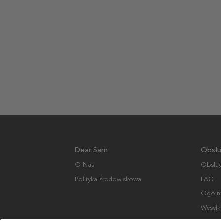
Dear Sam
Obsłu
O Nas
Obsług
Polityka środowiskowa
FAQ
Ogólne
Wysyłk