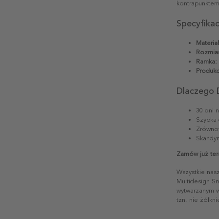
kontrapunktem
Specyfika
Materiał
Rozmiar
Ramka:
Produkc
Dlaczego 
30 dni 
Szybka 
Zrównow
Skandyn
Zamów już ter
Wszystkie nas
Multidesign S
wytwarzanym w 
tzn. nie żółkn