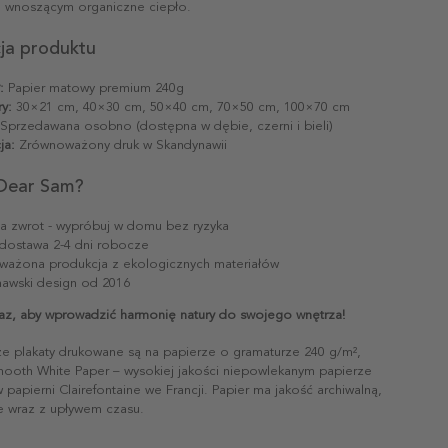
 wnoszącym organiczne ciepło.
cja produktu
:
Papier matowy premium 240g
y:
30×21 cm, 40×30 cm, 50×40 cm, 70×50 cm, 100×70 cm
Sprzedawana osobno (dostępna w dębie, czerni i bieli)
ja:
Zrównoważony druk w Skandynawii
Dear Sam?
na zwrot - wypróbuj w domu bez ryzyka
dostawa 2-4 dni robocze
ażona produkcja z ekologicznych materiałów
awski design od 2016
az, aby wprowadzić harmonię natury do swojego wnętrza!
ze plakaty drukowane są na papierze o gramaturze 240 g/m²,
mooth White Paper – wysokiej jakości niepowlekanym papierze
papierni Clairefontaine we Francji. Papier ma jakość archiwalną,
ie wraz z upływem czasu.