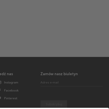
edź nas
Zamów nasz biuletyn
Instagram
Adres e-mail
Facebook
Pinterest
Subskrybuj