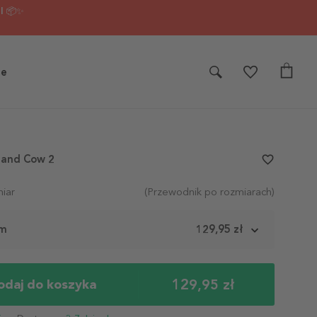
I 📦✨
je
land Cow 2
favorite_border
iar
(Przewodnik po rozmiarach)
cm
129,95 zł
129,95 zł
odaj do koszyka