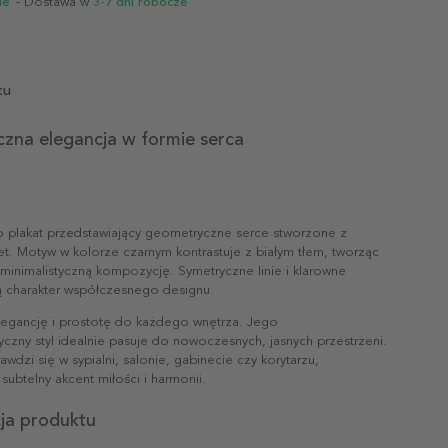
ie
- Dostawa w
3-7 dni robocze
tu
zna elegancja w formie serca
o plakat przedstawiający geometryczne serce stworzone z
set. Motyw w kolorze czarnym kontrastuje z białym tłem, tworząc
minimalistyczną kompozycję. Symetryczne linie i klarowne
ą charakter współczesnego designu.
elegancję i prostotę do każdego wnętrza. Jego
zny styl idealnie pasuje do nowoczesnych, jasnych przestrzeni.
wdzi się w sypialni, salonie, gabinecie czy korytarzu,
ubtelny akcent miłości i harmonii.
cja produktu