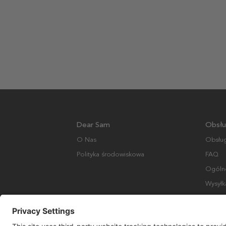
Dear Sam
Obsłu
O Nas
Obsług
Polityka środowiskowa
FAQ
Ogólne
Wysyłk