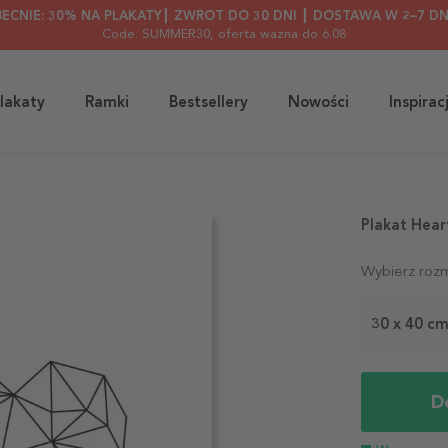
BECNIE: 30% NA PLAKATY┃ ZWROT DO 30 DNI ┃ DOSTAWA W 2–7 DN
Code: SUMMER30
, oferta ważna do 6.08
lakaty
Ramki
Bestsellery
Nowości
Inspirac
Plakat Hear
Wybierz rozm
30 x 40 c
D