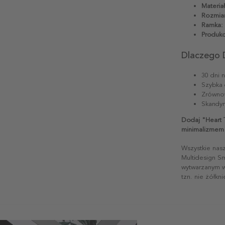
Materiał
Rozmiar
Ramka:
Produkc
Dlaczego 
30 dni 
Szybka 
Zrównow
Skandyn
Dodaj "Heart 
minimalizmem 
Wszystkie nas
Multidesign S
wytwarzanym w 
tzn. nie żółkn