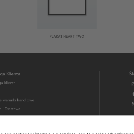
PLAKAT HEART TWO
ga Klienta
Śl
a klienta
 warunki handlowe
a i Dostawa