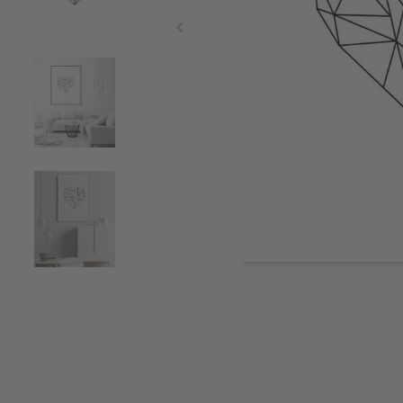
Item
1
of
5