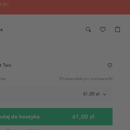
I 📦✨
je
t Two
favorite_border
iar
(Przewodnik po rozmiarach)
m
61,00 zł
61,00 zł
odaj do koszyka