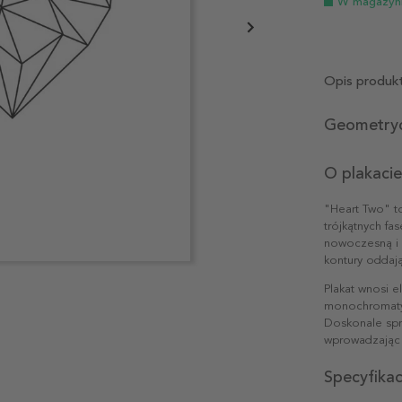
W magazyn
Opis produk
Geometryc
O plakacie
"Heart Two" t
trójkątnych fa
nowoczesną i 
kontury oddaj
Plakat wnosi 
monochromatyc
Doskonale spra
wprowadzając s
Specyfika