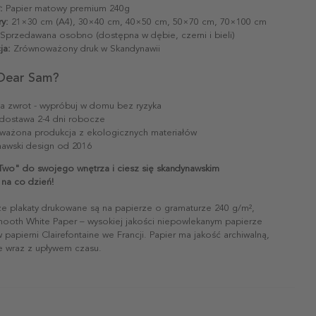
:
Papier matowy premium 240g
y:
21×30 cm (A4), 30×40 cm, 40×50 cm, 50×70 cm, 70×100 cm
Sprzedawana osobno (dostępna w dębie, czerni i bieli)
ja:
Zrównoważony druk w Skandynawii
Dear Sam?
na zwrot - wypróbuj w domu bez ryzyka
dostawa 2-4 dni robocze
ażona produkcja z ekologicznych materiałów
awski design od 2016
Two" do swojego wnętrza i ciesz się skandynawskim
na co dzień!
ze plakaty drukowane są na papierze o gramaturze 240 g/m²,
mooth White Paper – wysokiej jakości niepowlekanym papierze
papierni Clairefontaine we Francji. Papier ma jakość archiwalną,
ie wraz z upływem czasu.