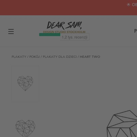
🌟 O
P
PLAKATY
/
POKÓJ
/
PLAKATY DLA DZIECI
/
HEART TWO