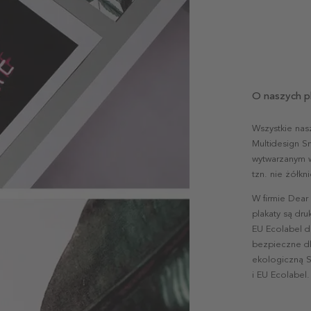
O naszych p
Wszystkie nas
Multidesign S
wytwarzanym w 
tzn. nie żółk
W firmie Dear
plakaty są dr
EU Ecolabel d
bezpieczne dl
ekologiczną S
i EU Ecolabel.