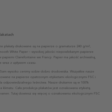
lakatach
ze plakaty drukowane są na papierze o gramaturze 240 g/m²,
mooth White Paper – wysokiej jakości niepowlekanym papierze
papierni Clairefontaine we Francji. Papier ma jakość archiwalną,
nie wraz z upływem czasu.
 Sam wysoko cenimy sobie dobro środowiska. Wszystkie nasze
ukowane na papierze opatrzonym etykietami ekologicznymi FSC i
la odpowiedzialnego leśnictwa. Nasze drukarnie są w 100%
a klimatu. Cała produkcja plakatów jest oznakowana etykietą
vanen. Tutaj dowiesz się więcej o oznakowaniu ekologicznym FSC