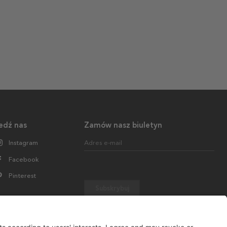
edź nas
Zamów nasz biuletyn
Instagram
Adres e-mail
Facebook
Pinterest
Subskrybuj