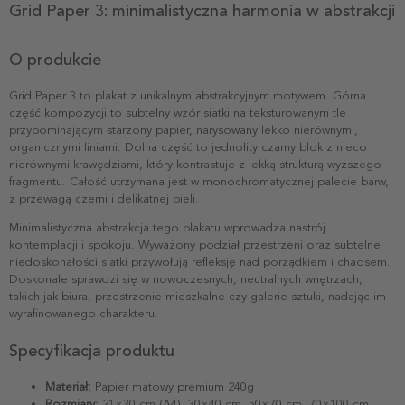
Grid Paper 3: minimalistyczna harmonia w abstrakcji
O produkcie
Grid Paper 3 to plakat z unikalnym abstrakcyjnym motywem. Górna
część kompozycji to subtelny wzór siatki na teksturowanym tle
przypominającym starzony papier, narysowany lekko nierównymi,
organicznymi liniami. Dolna część to jednolity czarny blok z nieco
nierównymi krawędziami, który kontrastuje z lekką strukturą wyższego
fragmentu. Całość utrzymana jest w monochromatycznej palecie barw,
z przewagą czerni i delikatnej bieli.
Minimalistyczna abstrakcja tego plakatu wprowadza nastrój
kontemplacji i spokoju. Wyważony podział przestrzeni oraz subtelne
niedoskonałości siatki przywołują refleksję nad porządkiem i chaosem.
Doskonale sprawdzi się w nowoczesnych, neutralnych wnętrzach,
takich jak biura, przestrzenie mieszkalne czy galerie sztuki, nadając im
wyrafinowanego charakteru.
Specyfikacja produktu
Materiał:
Papier matowy premium 240g
Rozmiary:
21×30 cm (A4), 30×40 cm, 50×70 cm, 70×100 cm