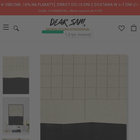
🌟 OBECNIE: 30% NA PLAKATY┃ ZWROT DO 30 DNI ┃ DOSTAWA W 2–7 DNI 📦✨
Code: SUMMER30
, oferta ważna do 9.08