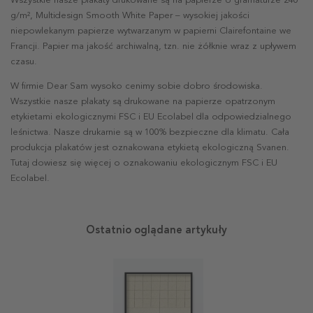
Wszystkie nasze plakaty drukowane są na papierze o gramaturze 240
g/m², Multidesign Smooth White Paper – wysokiej jakości
niepowlekanym papierze wytwarzanym w papierni Clairefontaine we
Francji. Papier ma jakość archiwalną, tzn. nie żółknie wraz z upływem
czasu.
W firmie Dear Sam wysoko cenimy sobie dobro środowiska.
Wszystkie nasze plakaty są drukowane na papierze opatrzonym
etykietami ekologicznymi FSC i EU Ecolabel dla odpowiedzialnego
leśnictwa. Nasze drukarnie są w 100% bezpieczne dla klimatu. Cała
produkcja plakatów jest oznakowana etykietą ekologiczną Svanen.
Tutaj dowiesz się więcej o oznakowaniu ekologicznym FSC i EU
Ecolabel.
Ostatnio oglądane artykuły