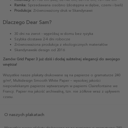
Ramka:
Sprzedawana osobno (dostępna w dębie, czerni i bieli)
Produkcja:
Zrównoważony druk w Skandynawii
Dlaczego Dear Sam?
30 dni na zwrot - wypróbuj w domu bez ryzyka
Szybka dostawa 2-4 dni robocze
Zrównoważona produkcja z ekologicznych materiałów
Skandynawski design od 2016
Zamów Grid Paper 3 już dziś i dodaj subtelnej elegancji do swojego
wnętrza!
Wszystkie nasze plakaty drukowane są na papierze o gramaturze 240
g/m², Multidesign Smooth White Paper – wysokiej jakości
niepowlekanym papierze wytwarzanym w papierni Clairefontaine we
Francji. Papier ma jakość archiwalną, tzn. nie żółknie wraz z upływem
czasu.
O naszych plakatach