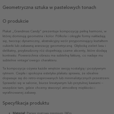
Geometryczna sztuka w pastelowych tonach
O produkcie
Plakat „Grandmas Candy” prezentuje kompozycję pełną harmonii, w
której dominują geometria i kolor. Półkola i okrągłe formy nakładają
się, tworząc dynamiczny, abstrakcyjny wzór przypominający kształtem
cukierki lub zabawną aranżację geometryczną. Głęboką zieleń lasu i
delikatny, przybrudzony róż dopełniają czarne akcenty, które dodają
kontrastu. Powierzchnia obrazu ma subtelną fakturę, co nadaje mu
subtelnie vintage'owego charakteru.
Ta kompozycja ożywia każde wnętrze swoją nostalgią i pozytywnym
rytmem. Ciepła i spokojna estetyka plakatu sprawia, że idealnie
dopasuje się do retro-inspirowanych lub minimalistycznych przestrzeni.
Sprawdzi się w salonie, biurze kreatywnym lub przytulnej kawiarni –
wszędzie tam, gdzie chcemy stworzyć atmosferę miękkości i
wyrafinowanej zabawy.
Specyfikacja produktu
Materiał:
Papier matowy premium 240g