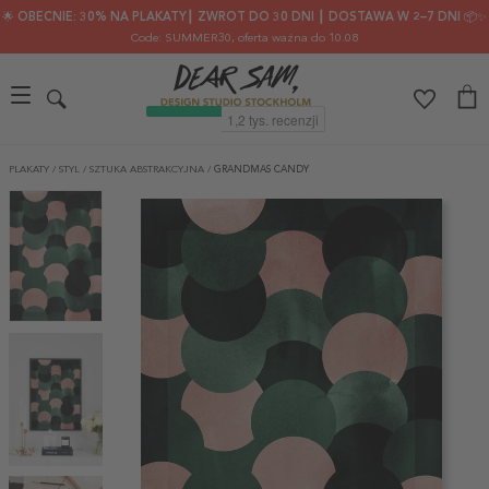
🌟 OBECNIE: 30% NA PLAKATY┃ ZWROT DO 30 DNI ┃ DOSTAWA W 2–7 DNI 📦✨
Code: SUMMER30
, oferta ważna do 10.08
PLAKATY
/
STYL
/
SZTUKA ABSTRAKCYJNA
/
GRANDMAS CANDY