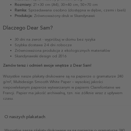
Rozmiary:
21×30 cm (A4), 30×40 cm, 50×70 cm
Ramka:
Sprzedawana osobno (dostępna w dębie, czerni i bieli)
Produkcja:
Zrównoważony druk w Skandynawii
Dlaczego Dear Sam?
30 dni na zwrot - wypróbuj w domu bez ryzyka
Szybka dostawa 2-4 dni robocze
Zrównoważona produkcja z ekologicznych materiałów
Skandynawski design od 2016
Zamów teraz i odmień swoje wnętrze z Dear Sam!
Wszystkie nasze plakaty drukowane są na papierze o gramaturze 240
g/m², Multidesign Smooth White Paper – wysokiej jakości
niepowlekanym papierze wytwarzanym w papierni Clairefontaine we
Francji. Papier ma jakość archiwalną, tzn. nie żółknie wraz z upływem
czasu.
O naszych plakatach
Wszystkie nasze plakaty drukowane są na papierze o gramaturze 240