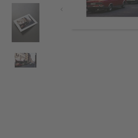
Item
1
of
4