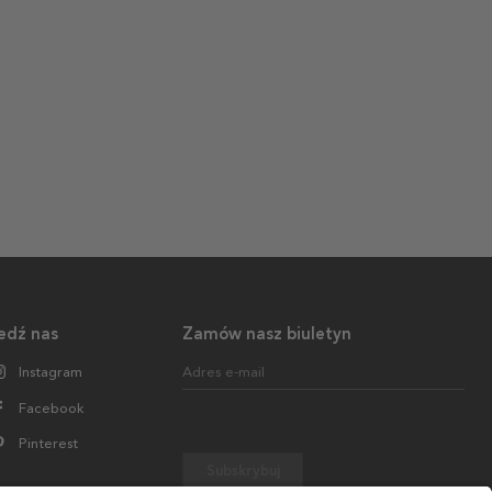
edź nas
Zamów nasz biuletyn
Instagram
Adres e-mail
Facebook
Pinterest
Subskrybuj