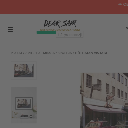
🌟 O
P
PLAKATY
/
MIEJSCA I MIASTA
/
SZWECJA
/
GÖTGATAN VINTAGE