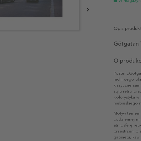
W magazyn
Opis produk
Götgatan 
O produkc
Poster „Götga
ruchliwego ok
klasyczne sam
stylu retro or
Kolorystyka w
niebieskiego 
Motyw ten ema
codziennej mie
atmosferę ret
przestrzeni o 
gabinetu, kawia