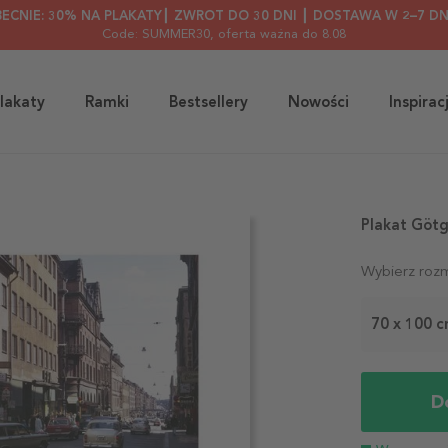
BECNIE: 30% NA PLAKATY┃ ZWROT DO 30 DNI ┃ DOSTAWA W 2–7 DN
Code: SUMMER30
, oferta ważna do 8.08
lakaty
Ramki
Bestsellery
Nowości
Inspirac
Plakat Göt
Wybierz rozm
70 x 100 
D