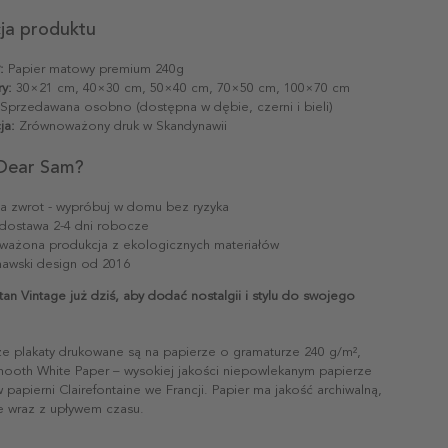
cja produktu
:
Papier matowy premium 240g
y:
30×21 cm, 40×30 cm, 50×40 cm, 70×50 cm, 100×70 cm
Sprzedawana osobno (dostępna w dębie, czerni i bieli)
ja:
Zrównoważony druk w Skandynawii
Dear Sam?
na zwrot - wypróbuj w domu bez ryzyka
dostawa 2-4 dni robocze
ażona produkcja z ekologicznych materiałów
awski design od 2016
n Vintage już dziś, aby dodać nostalgii i stylu do swojego
ze plakaty drukowane są na papierze o gramaturze 240 g/m²,
mooth White Paper – wysokiej jakości niepowlekanym papierze
papierni Clairefontaine we Francji. Papier ma jakość archiwalną,
ie wraz z upływem czasu.