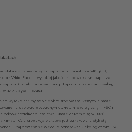
lakatach
ze plakaty drukowane są na papierze o gramaturze 240 g/m²,
mooth White Paper – wysokiej jakości niepowlekanym papierze
papierni Clairefontaine we Francji. Papier ma jakość archiwalną,
nie wraz z upływem czasu.
 Sam wysoko cenimy sobie dobro środowiska. Wszystkie nasze
ukowane na papierze opatrzonym etykietami ekologicznymi FSC i
la odpowiedzialnego leśnictwa. Nasze drukarnie są w 100%
a klimatu. Cała produkcja plakatów jest oznakowana etykietą
vanen. Tutaj dowiesz się więcej o oznakowaniu ekologicznym FSC