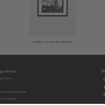
PLAKAT GÖTGATAN VINTAGE
ga Klienta
Śl
a klienta
 warunki handlowe
a i Dostawa