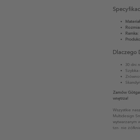
Specyfika
Materiał
Rozmiar
Ramka:
Produkc
Dlaczego 
30 dni 
Szybka 
Zrównow
Skandyn
Zamów Götgata
wnętrza!
Wszystkie nas
Multidesign S
wytwarzanym w 
tzn. nie żółkn