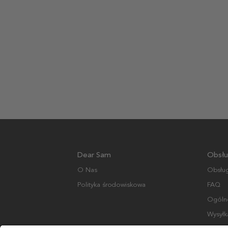
Dear Sam
Obsłu
O Nas
Obsług
Polityka środowiskowa
FAQ
Ogólne
Wysyłk