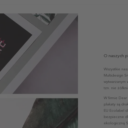
O naszych p
Wszystkie nas
Multidesign S
wytwarzanym w 
tzn. nie żółk
W firmie Dear
plakaty są dr
EU Ecolabel d
bezpieczne dl
ekologiczną S