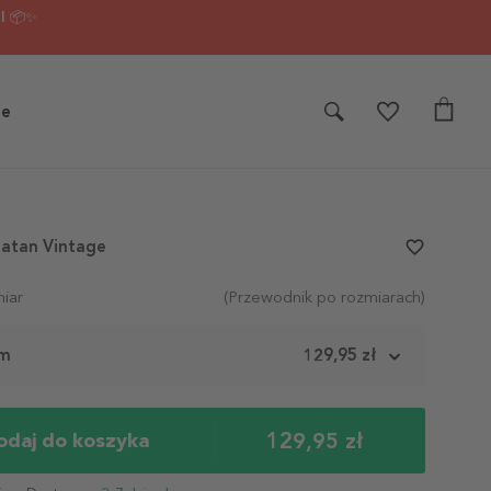
I 📦✨
je
gatan Vintage
favorite_border
iar
(Przewodnik po rozmiarach)
cm
129,95 zł
129,95 zł
odaj do koszyka