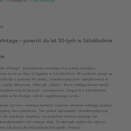
ie
- Dostawa w
3-7 dni robocze
tu
Vintage – powrót do lat 50-tych w Sztokholmie
ie
tan Vintage” przedstawia nostalgiczną scenę miejską z
resu życia na ulicy Götgatan w Sztokholmie. W centrum uwagi są
ochody z połowy XX wieku, charakterystyczne zabudowania w
az szyldy sklepowe, takie jak „Sabis”, które oddają klimat epoki.
 przytłumionych beżach, czerwieniach i brązach z elementami
nieba w tle dodaje całości wyjątkowego uroku.
nuje życiem i energią tamtych czasów, idealnie oddając piękno
jskiej rzeczywistości. Ten plakat wprowadzi charakterystyczną
ro do każdego wnętrza, szczególnie dobrze pasując do
skandynawskim lub vintage stylu. Doskonały wybór do salonu,
rni lub biura dla miłośników fotografii i historii.