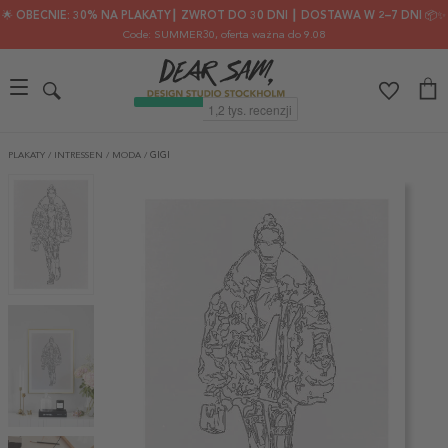
🌟 OBECNIE: 30% NA PLAKATY┃ ZWROT DO 30 DNI ┃ DOSTAWA W 2–7 DNI 📦✨
Code: SUMMER30
, oferta ważna do 9.08
PLAKATY
/
INTRESSEN
/
MODA
/
GIGI