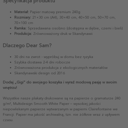
Specyfikacja produktu
Materiał:
Papier matowy premium 240g
Rozmiary:
21×30 cm (A4), 30×40 cm, 40×50 cm, 50×70 cm,
70×100 cm
Ramka:
Sprzedawana osobno (dostępna w dębie, czerni i bieli)
Produkcja:
Zrównoważony druk w Skandynawii
Dlaczego Dear Sam?
30 dni na zwrot - wypróbuj w domu bez ryzyka
Szybka dostawa 2-4 dni robocze
Zrównoważona produkcja z ekologicznych materiałów
Skandynawski design od 2016
Dodaj „Gigi” do swojego koszyka i wyraź modową pasję w swoim
wnętrzu!
Wszystkie nasze plakaty drukowane są na papierze o gramaturze 240
g/m², Multidesign Smooth White Paper – wysokiej jakości
niepowlekanym papierze wytwarzanym w papierni Clairefontaine we
Francji. Papier ma jakość archiwalną, tzn. nie żółknie wraz z upływem
czasu.