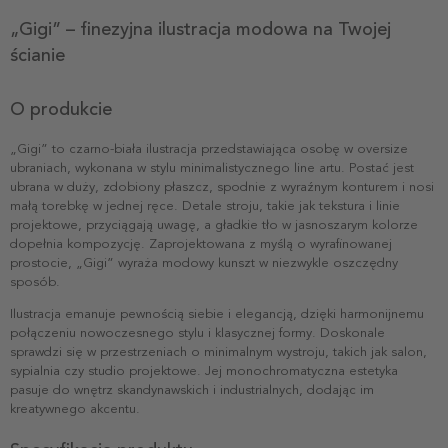
„Gigi” – finezyjna ilustracja modowa na Twojej
ścianie
O produkcie
„Gigi” to czarno-biała ilustracja przedstawiająca osobę w oversize
ubraniach, wykonana w stylu minimalistycznego line artu. Postać jest
ubrana w duży, zdobiony płaszcz, spodnie z wyraźnym konturem i nosi
małą torebkę w jednej ręce. Detale stroju, takie jak tekstura i linie
projektowe, przyciągają uwagę, a gładkie tło w jasnoszarym kolorze
dopełnia kompozycję. Zaprojektowana z myślą o wyrafinowanej
prostocie, „Gigi” wyraża modowy kunszt w niezwykle oszczędny
sposób.
Ilustracja emanuje pewnością siebie i elegancją, dzięki harmonijnemu
połączeniu nowoczesnego stylu i klasycznej formy. Doskonale
sprawdzi się w przestrzeniach o minimalnym wystroju, takich jak salon,
sypialnia czy studio projektowe. Jej monochromatyczna estetyka
pasuje do wnętrz skandynawskich i industrialnych, dodając im
kreatywnego akcentu.