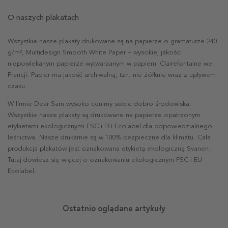
O naszych plakatach
Wszystkie nasze plakaty drukowane są na papierze o gramaturze 240
g/m², Multidesign Smooth White Paper – wysokiej jakości
niepowlekanym papierze wytwarzanym w papierni Clairefontaine we
Francji. Papier ma jakość archiwalną, tzn. nie żółknie wraz z upływem
czasu.
W firmie Dear Sam wysoko cenimy sobie dobro środowiska.
Wszystkie nasze plakaty są drukowane na papierze opatrzonym
etykietami ekologicznymi FSC i EU Ecolabel dla odpowiedzialnego
leśnictwa. Nasze drukarnie są w 100% bezpieczne dla klimatu. Cała
produkcja plakatów jest oznakowana etykietą ekologiczną Svanen.
Tutaj dowiesz się więcej o oznakowaniu ekologicznym FSC i EU
Ecolabel.
Ostatnio oglądane artykuły