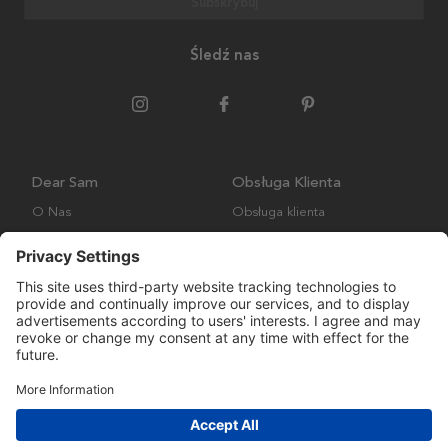
Subskrybuj
Śledź nas
Dear Sam
Obsługa Klienta
O Nas
Obsługa klienta
Polityka środowiskowa
FAQ
Ogólne warunki handlowe
Wysyłka i Dostawa
Copyright © Many Brands AB 2023. Wszelkie prawa zastrzeżone.