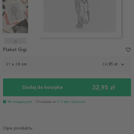
Item
1
Plakat Gigi
favorite_border
of
4
21 x 30 cm
32,95 zł
32,95 zł
Dodaj do koszyka
W magazynie
- Dostawa w
3-7 dni robocze
Opis produktu