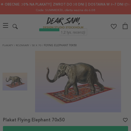
🌟 OBECNIE: 30% NA PLAKATY┃ ZWROT DO 30 DNI ┃ DOSTAWA W 2–7 DNI 📦✨
Code: SUMMER30
, oferta ważna do 6.08
PLAKATY
/
ROZMIARY
/
50 X 70
/
FLYING ELEPHANT 70X50
Plakat Flying Elephant 70x50
favorite_border