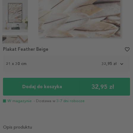
Item
1
Plakat Feather Beige
favorite_border
of
7
21 x 30 cm
32,95 zł
32,95 zł
Dodaj do koszyka
W magazynie
- Dostawa w
3-7 dni robocze
Opis produktu