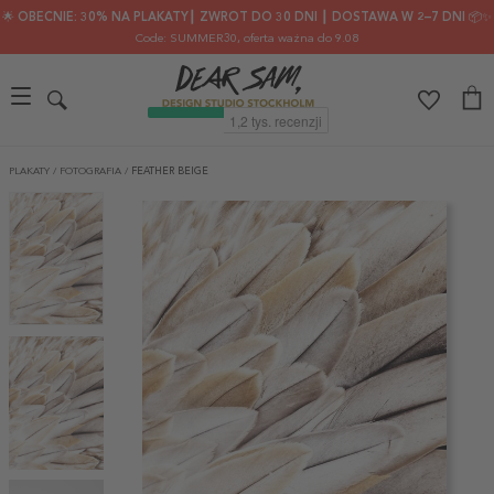
🌟 OBECNIE: 30% NA PLAKATY┃ ZWROT DO 30 DNI ┃ DOSTAWA W 2–7 DNI 📦✨
Code: SUMMER30
, oferta ważna do 9.08
PLAKATY
/
FOTOGRAFIA
/
FEATHER BEIGE