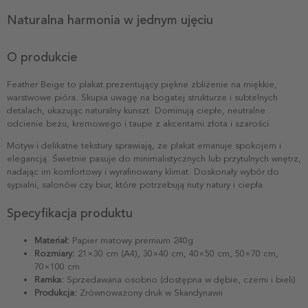
Naturalna harmonia w jednym ujęciu
O produkcie
Feather Beige to plakat prezentujący piękne zbliżenie na miękkie,
warstwowe pióra. Skupia uwagę na bogatej strukturze i subtelnych
detalach, ukazując naturalny kunszt. Dominują ciepłe, neutralne
odcienie beżu, kremowego i taupe z akcentami złota i szarości.
Motyw i delikatne tekstury sprawiają, że plakat emanuje spokojem i
elegancją. Świetnie pasuje do minimalistycznych lub przytulnych wnętrz,
nadając im komfortowy i wyrafinowany klimat. Doskonały wybór do
sypialni, salonów czy biur, które potrzebują nuty natury i ciepła.
Specyfikacja produktu
Materiał:
Papier matowy premium 240g
Rozmiary:
21×30 cm (A4), 30×40 cm, 40×50 cm, 50×70 cm,
70×100 cm
Ramka:
Sprzedawana osobno (dostępna w dębie, czerni i bieli)
Produkcja:
Zrównoważony druk w Skandynawii