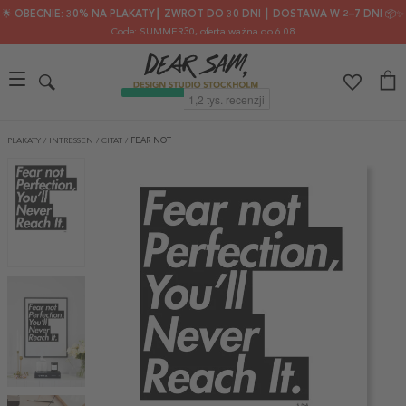
🌟 OBECNIE: 30% NA PLAKATY┃ ZWROT DO 30 DNI ┃ DOSTAWA W 2–7 DNI 📦✨
Code: SUMMER30
, oferta ważna do 6.08
PLAKATY
/
INTRESSEN
/
CITAT
/
FEAR NOT