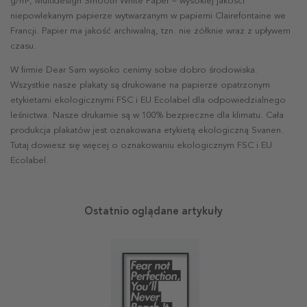
g/m², Multidesign Smooth White Paper – wysokiej jakości
niepowlekanym papierze wytwarzanym w papierni Clairefontaine we
Francji. Papier ma jakość archiwalną, tzn. nie żółknie wraz z upływem
czasu.
W firmie Dear Sam wysoko cenimy sobie dobro środowiska.
Wszystkie nasze plakaty są drukowane na papierze opatrzonym
etykietami ekologicznymi FSC i EU Ecolabel dla odpowiedzialnego
leśnictwa. Nasze drukarnie są w 100% bezpieczne dla klimatu. Cała
produkcja plakatów jest oznakowana etykietą ekologiczną Svanen.
Tutaj dowiesz się więcej o oznakowaniu ekologicznym FSC i EU
Ecolabel.
Ostatnio oglądane artykuły