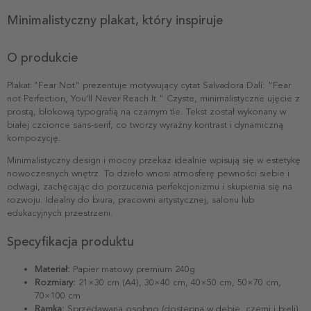
Minimalistyczny plakat, który inspiruje
O produkcie
Plakat "Fear Not" prezentuje motywujący cytat Salvadora Dalí: "Fear
not Perfection, You’ll Never Reach It." Czyste, minimalistyczne ujęcie z
prostą, blokową typografią na czarnym tle. Tekst został wykonany w
białej czcionce sans-serif, co tworzy wyraźny kontrast i dynamiczną
kompozycję.
Minimalistyczny design i mocny przekaz idealnie wpisują się w estetykę
nowoczesnych wnętrz. To dzieło wnosi atmosferę pewności siebie i
odwagi, zachęcając do porzucenia perfekcjonizmu i skupienia się na
rozwoju. Idealny do biura, pracowni artystycznej, salonu lub
edukacyjnych przestrzeni.
Specyfikacja produktu
Materiał:
Papier matowy premium 240g
Rozmiary:
21×30 cm (A4), 30×40 cm, 40×50 cm, 50×70 cm,
70×100 cm
Ramka:
Sprzedawana osobno (dostępna w dębie, czerni i bieli)