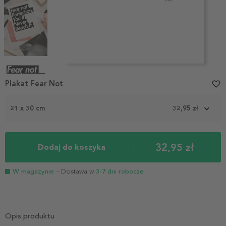
Item
1
Plakat Fear Not
favorite_border
of
4
21 x 30 cm
32,95 zł
32,95 zł
Dodaj do koszyka
W magazynie
- Dostawa w
3-7 dni robocze
Opis produktu