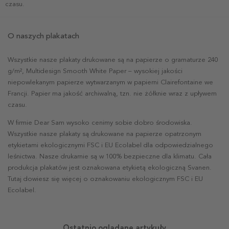
czasu.
O naszych plakatach
Wszystkie nasze plakaty drukowane są na papierze o gramaturze 240
g/m², Multidesign Smooth White Paper – wysokiej jakości
niepowlekanym papierze wytwarzanym w papierni Clairefontaine we
Francji. Papier ma jakość archiwalną, tzn. nie żółknie wraz z upływem
czasu.
W firmie Dear Sam wysoko cenimy sobie dobro środowiska.
Wszystkie nasze plakaty są drukowane na papierze opatrzonym
etykietami ekologicznymi FSC i EU Ecolabel dla odpowiedzialnego
leśnictwa. Nasze drukarnie są w 100% bezpieczne dla klimatu. Cała
produkcja plakatów jest oznakowana etykietą ekologiczną Svanen.
Tutaj dowiesz się więcej o oznakowaniu ekologicznym FSC i EU
Ecolabel.
Ostatnio oglądane artykuły