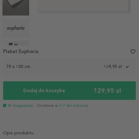
Item
Plakat Euphoria
favorite_border
1
of
70 x 100 cm
129,95 zł
5
129,95 zł
Dodaj do koszyka
W magazynie
- Dostawa w
3-7 dni robocze
Opis produktu