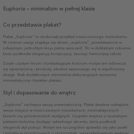
Euphoria – minimalizm w pełnej klasie
Co przedstawia plakat?
Plakat „Euphoria” to doskonały przykład nowoczesnego minimalizmu.
W centrum uwagi znajduje się słowo „euphoria”, przedstawione w
odważnym, jednolitym kroju pisma sans-serif. Tło w delikatnym odcieniu
beżu podkreśla elegancję kompozycji, tworząc harmonijną całość.
Dzięki czystym liniom i kontrastującym kolorom motyw ten odznacza
się wyrazistością i prostotą, idealnie wpasowując się w współczesny
design. Brak dodatkowych elementów dekoracyjnych wzmacnia
minimalistyczny charakter plakatu.
Styl i dopasowanie do wnętrz
„Euphoria” zachwyca swoją uniwersalnością. Plakat świetnie odnajdzie
swoje miejsce w nowoczesnych mieszkaniach, minimalistycznych
biurach czy przestrzeniach studyjnych. Uzupełni wnętrza z neutralnymi
paletami kolorów, dodając subtelnego akcentu, który podkreśli
elegancki styl pokoju. Motyw ten szczególnie sprawdzi się jako punkt
centralny w przestrzeniach o przejrzystym, nieprzeładowanym wystroju.