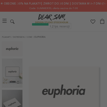
🌟 OBECNIE: 30% NA PLAKATY┃ ZWROT DO 30 DNI ┃ DOSTAWA W 2–7 DNI 📦✨
Code: SUMMER30
, oferta ważna do 7.08
PLAKATY
/
INTRESSEN
/
CITAT
/
EUPHORIA