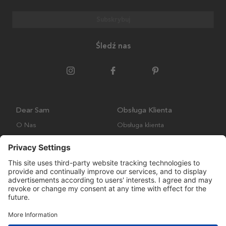
Subskrybuj
Śledź nas
Dear Sam
Obsługa Klienta
O Nas
Obsługa klienta
Polityka środowiskowa
FAQ
Ogólne warunki handlowe
Wysyłka i Dostawa
Copyright © Many Brands AB 2023. Wszelkie prawa zastrzeżone.