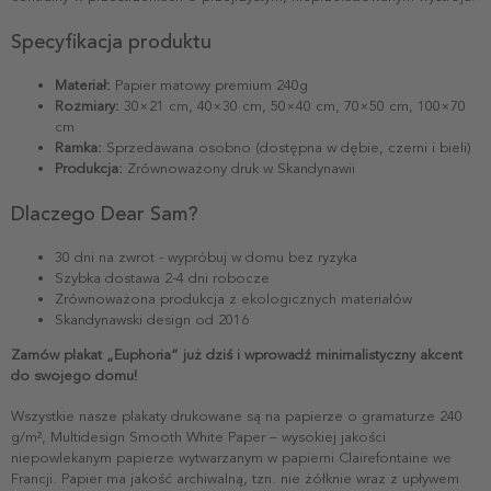
Specyfikacja produktu
Materiał:
Papier matowy premium 240g
Rozmiary:
30×21 cm, 40×30 cm, 50×40 cm, 70×50 cm, 100×70
cm
Ramka:
Sprzedawana osobno (dostępna w dębie, czerni i bieli)
Produkcja:
Zrównoważony druk w Skandynawii
Dlaczego Dear Sam?
30 dni na zwrot - wypróbuj w domu bez ryzyka
Szybka dostawa 2-4 dni robocze
Zrównoważona produkcja z ekologicznych materiałów
Skandynawski design od 2016
Zamów plakat „Euphoria” już dziś i wprowadź minimalistyczny akcent
do swojego domu!
Wszystkie nasze plakaty drukowane są na papierze o gramaturze 240
g/m², Multidesign Smooth White Paper – wysokiej jakości
niepowlekanym papierze wytwarzanym w papierni Clairefontaine we
Francji. Papier ma jakość archiwalną, tzn. nie żółknie wraz z upływem