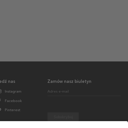
edź nas
Zamów nasz biuletyn
Instagram
Adres e-mail
Facebook
Pinterest
Subskrybuj