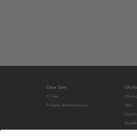
Dear Sam
Obsłu
O Nas
Obsług
Polityka środowiskowa
FAQ
Ogólne
Wysyłk