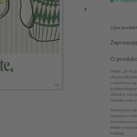
W magazyn
Opis produk
Zapraszają
O produkc
Plakat „En Kop
dwoma filiżan
ozdobione są 
podkreślającym
chłodne odcie
herbaty oraz ż
Artystyczny st
rysowane ilust
rozmieszczony
Plakat emanuje
herbaty.