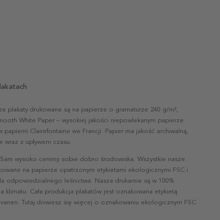
lakatach
ze plakaty drukowane są na papierze o gramaturze 240 g/m²,
mooth White Paper – wysokiej jakości niepowlekanym papierze
papierni Clairefontaine we Francji. Papier ma jakość archiwalną,
nie wraz z upływem czasu.
 Sam wysoko cenimy sobie dobro środowiska. Wszystkie nasze
ukowane na papierze opatrzonym etykietami ekologicznymi FSC i
la odpowiedzialnego leśnictwa. Nasze drukarnie są w 100%
a klimatu. Cała produkcja plakatów jest oznakowana etykietą
vanen. Tutaj dowiesz się więcej o oznakowaniu ekologicznym FSC