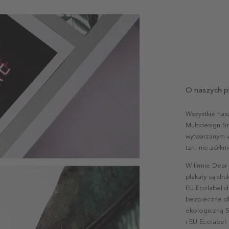
O naszych p
Wszystkie nas
Multidesign S
wytwarzanym w 
tzn. nie żółk
W firmie Dear
plakaty są dr
EU Ecolabel d
bezpieczne dl
ekologiczną S
i EU Ecolabel.