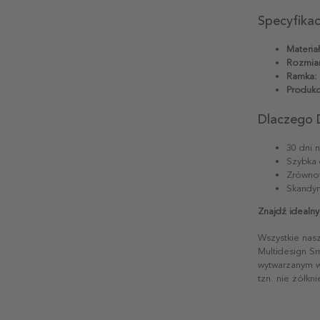
Specyfika
Materiał
Rozmiar
Ramka:
Produkc
Dlaczego 
30 dni 
Szybka 
Zrównow
Skandyn
Znajdź idealny
Wszystkie nas
Multidesign S
wytwarzanym w 
tzn. nie żółkn