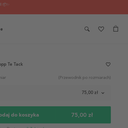
I 📦✨
je
opp Te Tack
favorite_border
iar
(Przewodnik po rozmiarach)
m
75,00 zł
75,00 zł
odaj do koszyka