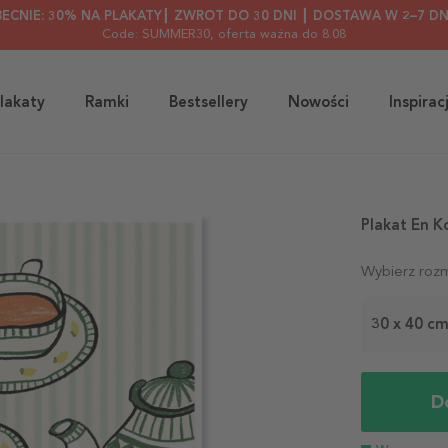
BECNIE: 30% NA PLAKATY┃ ZWROT DO 30 DNI ┃ DOSTAWA W 2–7 DN
Code: SUMMER30
, oferta ważna do 8.08
lakaty
Ramki
Bestsellery
Nowości
Inspirac
Plakat En K
Wybierz rozm
30 x 40 c
D