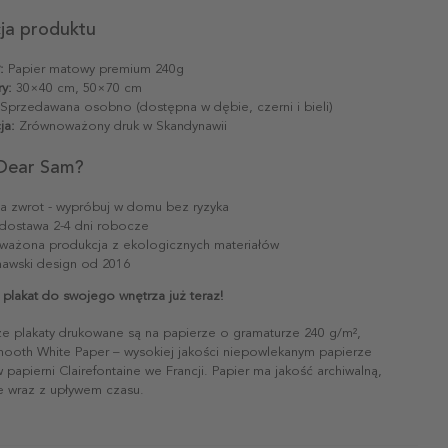
cja produktu
:
Papier matowy premium 240g
y:
30×40 cm, 50×70 cm
Sprzedawana osobno (dostępna w dębie, czerni i bieli)
ja:
Zrównoważony druk w Skandynawii
Dear Sam?
na zwrot - wypróbuj w domu bez ryzyka
dostawa 2-4 dni robocze
ażona produkcja z ekologicznych materiałów
awski design od 2016
 plakat do swojego wnętrza już teraz!
ze plakaty drukowane są na papierze o gramaturze 240 g/m²,
mooth White Paper – wysokiej jakości niepowlekanym papierze
papierni Clairefontaine we Francji. Papier ma jakość archiwalną,
ie wraz z upływem czasu.