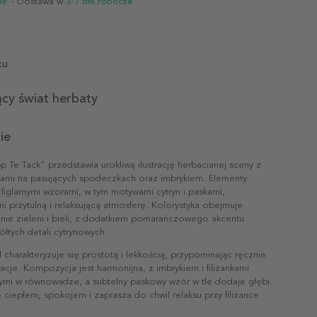
ie
- Dostawa w
3-7 dni robocze
tu
cy świat herbaty
ie
p Te Tack” przedstawia urokliwą ilustrację herbacianej sceny z
kami na pasujących spodeczkach oraz imbrykiem. Elementy
figlarnymi wzorami, w tym motywami cytryn i paskami,
i przytulną i relaksującą atmosferę. Kolorystyka obejmuje
nie zieleni i bieli, z dodatkiem pomarańczowego akcentu
ółtych detali cytrynowych.
yl charakteryzuje się prostotą i lekkością, przypominając ręcznie
racje. Kompozycja jest harmonijna, z imbrykiem i filiżankami
mi w równowadze, a subtelny paskowy wzór w tle dodaje głębi.
 ciepłem, spokojem i zaprasza do chwil relaksu przy filiżance