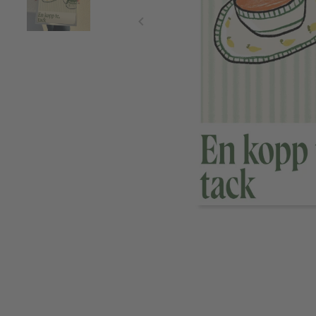
Item
1
of
2