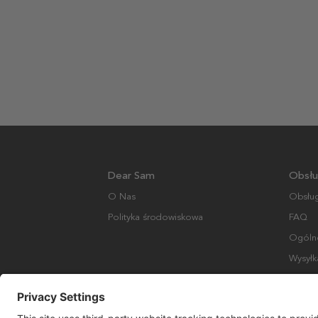
Dear Sam
Obsłu
O Nas
Obsług
Polityka środowiskowa
FAQ
Ogólne
Wysyłk