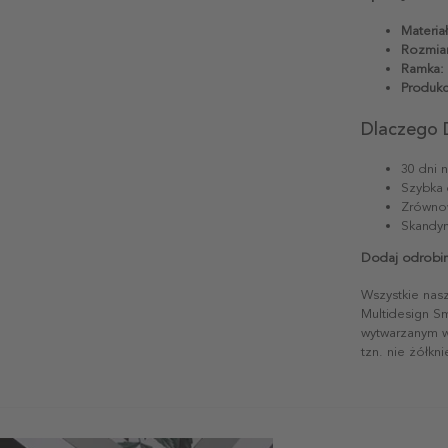
Materiał
Rozmiar
Ramka:
Produkc
Dlaczego 
30 dni 
Szybka 
Zrównow
Skandyn
Dodaj odrobin
Wszystkie nas
Multidesign S
wytwarzanym w 
tzn. nie żółkn