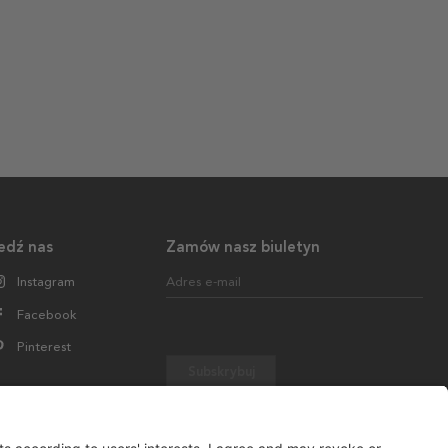
edź nas
Zamów nasz biuletyn
Instagram
Adres e-mail
Facebook
Pinterest
Subskrybuj