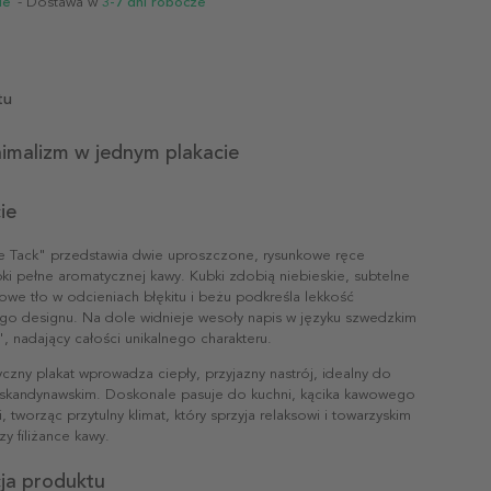
ie
- Dostawa w
3-7 dni robocze
tu
nimalizm w jednym plakacie
ie
ffe Tack" przedstawia dwie uproszczone, rysunkowe ręce
ki pełne aromatycznej kawy. Kubki zdobią niebieskie, subtelne
lowe tło w odcieniach błękitu i beżu podkreśla lekkość
go designu. Na dole widnieje wesoły napis w języku szwedzkim
k", nadający całości unikalnego charakteru.
yczny plakat wprowadza ciepły, przyjazny nastrój, idealny do
u skandynawskim. Doskonale pasuje do kuchni, kącika kawowego
, tworząc przytulny klimat, który sprzyja relaksowi i towarzyskim
y filiżance kawy.
cja produktu