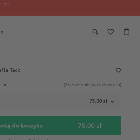
I 📦✨
je
affe Tack
favorite_border
iar
(Przewodnik po rozmiarach)
m
75,00 zł
75,00 zł
odaj do koszyka