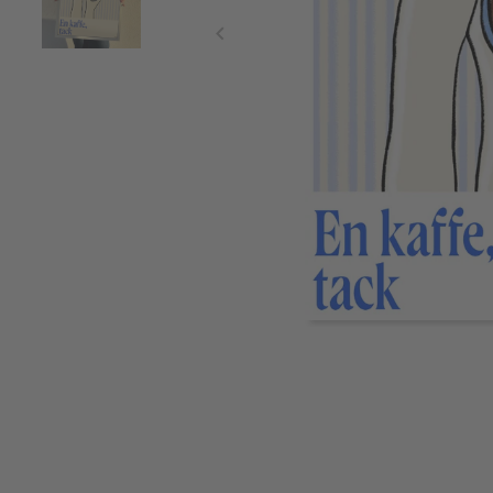
Item
1
of
2