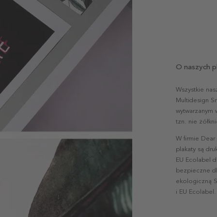
O naszych p
Wszystkie nas
Multidesign S
wytwarzanym w 
tzn. nie żółk
W firmie Dear
plakaty są dr
EU Ecolabel d
bezpieczne dl
ekologiczną S
i EU Ecolabel.