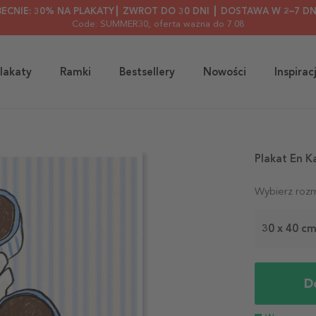
BECNIE: 30% NA PLAKATY┃ ZWROT DO 30 DNI ┃ DOSTAWA W 2–7 DN
Code: SUMMER30
, oferta ważna do 7.08
lakaty
Ramki
Bestsellery
Nowości
Inspirac
Plakat En K
Wybierz rozm
30 x 40 c
D