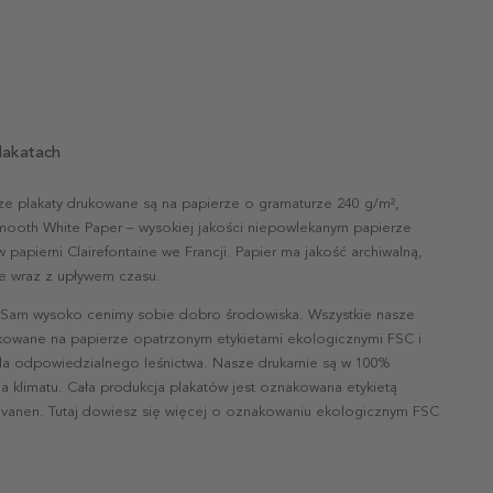
lakatach
ze plakaty drukowane są na papierze o gramaturze 240 g/m²,
mooth White Paper – wysokiej jakości niepowlekanym papierze
papierni Clairefontaine we Francji. Papier ma jakość archiwalną,
nie wraz z upływem czasu.
 Sam wysoko cenimy sobie dobro środowiska. Wszystkie nasze
ukowane na papierze opatrzonym etykietami ekologicznymi FSC i
la odpowiedzialnego leśnictwa. Nasze drukarnie są w 100%
a klimatu. Cała produkcja plakatów jest oznakowana etykietą
vanen. Tutaj dowiesz się więcej o oznakowaniu ekologicznym FSC