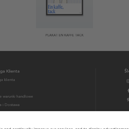
PLAKAT EN KAFFE TACK
ga Klienta
Śl
a klienta
 warunki handlowe
a i Dostawa