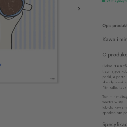
W magazyn
Opis produk
Kawa i mi
O produkc
Plakat "En Ka
trzymające kub
paski, a paste
skandynawskie
"En kaffe, tac
Ten minimalist
wnętrz w styl
lub do kawiarni
spotkaniom prz
Specyfika