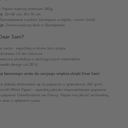
:
Papier matowy premium 240g
y:
30×40 cm, 50×70 cm
Sprzedawana osobno (dostępna w dębie, czerni i bieli)
ja:
Zrównoważony druk w Skandynawii
Dear Sam?
na zwrot - wypróbuj w domu bez ryzyka
dostawa 2-4 dni robocze
ażona produkcja z ekologicznych materiałów
awski design od 2016
ę kawowego uroku do swojego wnętrza dzięki Dear Sam!
ze plakaty drukowane są na papierze o gramaturze 240 g/m²,
mooth White Paper – wysokiej jakości niepowlekanym papierze
papierni Clairefontaine we Francji. Papier ma jakość archiwalną,
ie wraz z upływem czasu.