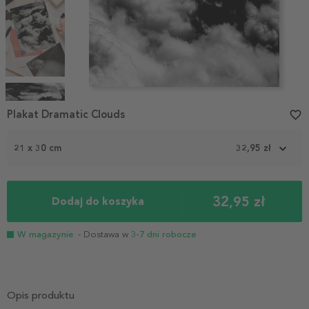
Item
1
Plakat Dramatic Clouds
favorite_border
of
4
21 x 30 cm
32,95 zł
32,95 zł
Dodaj do koszyka
W magazynie
- Dostawa w
3-7 dni robocze
Opis produktu