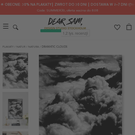
🌟 OBECNIE: 30% NA PLAKATY┃ ZWROT DO 30 DNI ┃ DOSTAWA W 2–7 DNI 📦✨
Code: SUMMER30
, oferta ważna do 8.08
PLAKATY
/
NATUR
/
NATURA
/
DRAMATIC CLOUDS