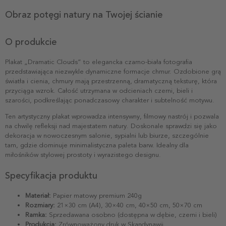
Obraz potęgi natury na Twojej ścianie
O produkcie
Plakat „Dramatic Clouds” to elegancka czarno-biała fotografia
przedstawiająca niezwykle dynamiczne formacje chmur. Ozdobione grą
światła i cienia, chmury mają przestrzenną, dramatyczną teksturę, która
przyciąga wzrok. Całość utrzymana w odcieniach czerni, bieli i
szarości, podkreślając ponadczasowy charakter i subtelność motywu.
Ten artystyczny plakat wprowadza intensywny, filmowy nastrój i pozwala
na chwilę refleksji nad majestatem natury. Doskonale sprawdzi się jako
dekoracja w nowoczesnym salonie, sypialni lub biurze, szczególnie
tam, gdzie dominuje minimalistyczna paleta barw. Idealny dla
miłośników stylowej prostoty i wyrazistego designu.
Specyfikacja produktu
Materiał:
Papier matowy premium 240g
Rozmiary:
21×30 cm (A4), 30×40 cm, 40×50 cm, 50×70 cm
Ramka:
Sprzedawana osobno (dostępna w dębie, czerni i bieli)
Produkcja:
Zrównoważony druk w Skandynawii