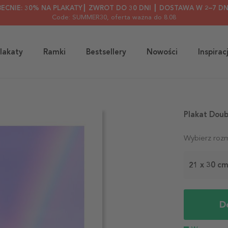
BECNIE: 30% NA PLAKATY┃ ZWROT DO 30 DNI ┃ DOSTAWA W 2–7 DN
Code: SUMMER30
, oferta ważna do 8.08
lakaty
Ramki
Bestsellery
Nowości
Inspirac
Plakat Doub
Wybierz rozm
21 x 30 c
D