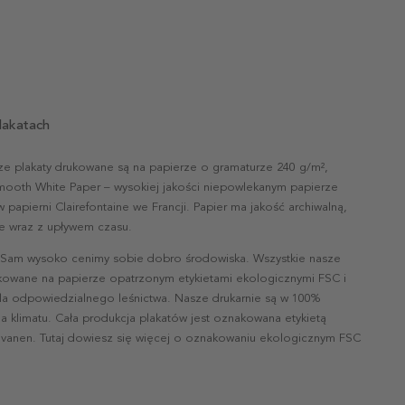
lakatach
ze plakaty drukowane są na papierze o gramaturze 240 g/m²,
mooth White Paper – wysokiej jakości niepowlekanym papierze
papierni Clairefontaine we Francji. Papier ma jakość archiwalną,
nie wraz z upływem czasu.
 Sam wysoko cenimy sobie dobro środowiska. Wszystkie nasze
ukowane na papierze opatrzonym etykietami ekologicznymi FSC i
la odpowiedzialnego leśnictwa. Nasze drukarnie są w 100%
a klimatu. Cała produkcja plakatów jest oznakowana etykietą
vanen. Tutaj dowiesz się więcej o oznakowaniu ekologicznym FSC