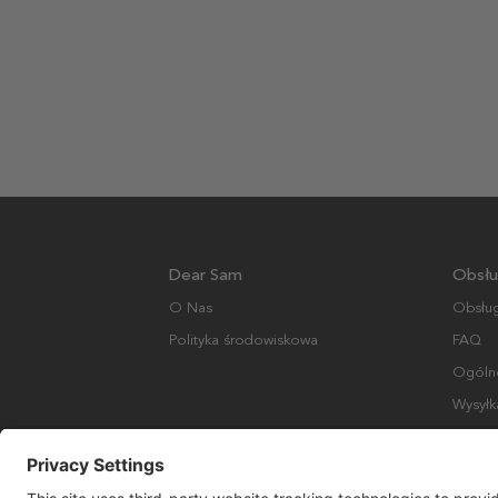
Dear Sam
Obsłu
O Nas
Obsług
Polityka środowiskowa
FAQ
Ogólne
Wysyłk