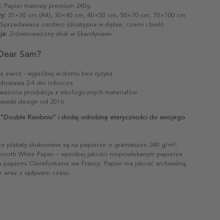
:
Papier matowy premium 240g
y:
21×30 cm (A4), 30×40 cm, 40×50 cm, 50×70 cm, 70×100 cm
Sprzedawana osobno (dostępna w dębie, czerni i bieli)
ja:
Zrównoważony druk w Skandynawii
Dear Sam?
na zwrot - wypróbuj w domu bez ryzyka
dostawa 2-4 dni robocze
ażona produkcja z ekologicznych materiałów
awski design od 2016
"Double Rainbow" i dodaj odrobinę eteryczności do swojego
ze plakaty drukowane są na papierze o gramaturze 240 g/m²,
mooth White Paper – wysokiej jakości niepowlekanym papierze
papierni Clairefontaine we Francji. Papier ma jakość archiwalną,
ie wraz z upływem czasu.