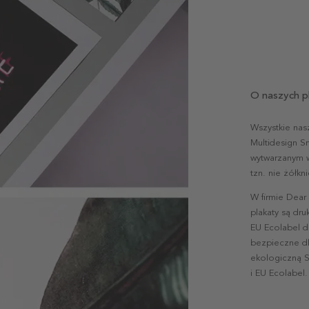
O naszych p
Wszystkie nas
Multidesign S
wytwarzanym w 
tzn. nie żółk
W firmie Dear
plakaty są dr
EU Ecolabel d
bezpieczne dl
ekologiczną S
i EU Ecolabel.