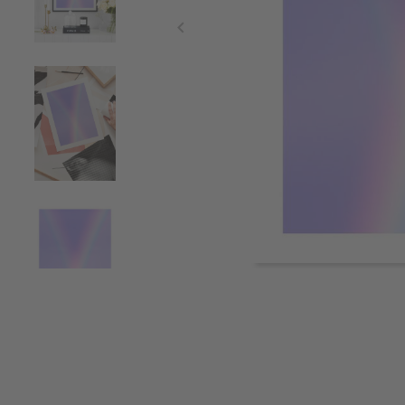
Item
1
of
4