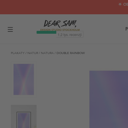
🌟 O
P
PLAKATY
/
NATUR
/
NATURA
/
DOUBLE RAINBOW