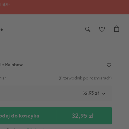
I 📦✨
je
le Rainbow
favorite_border
iar
(Przewodnik po rozmiarach)
m
32,95 zł
32,95 zł
odaj do koszyka