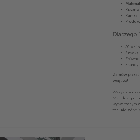
Materiał
Rozmiar
Ramka:
Produkc
Dlaczego 
30 dni 
Szybka 
Zrównow
Skandyn
Zamów plakat 
wnętrza!
Wszystkie nas
Multidesign S
wytwarzanym w 
tzn. nie żółkn