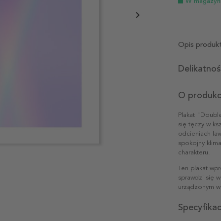
W magazyn
Opis produk
Delikatno
O produkc
Plakat "Doubl
się tęczy w ks
odcieniach law
spokojny klima
charakteru.
Ten plakat wpr
sprawdzi się w
urządzonym w 
Specyfika