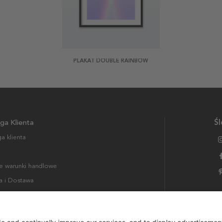
PLAKAT DOUBLE RAINBOW
ga Klienta
Śl
a klienta
 warunki handlowe
a i Dostawa