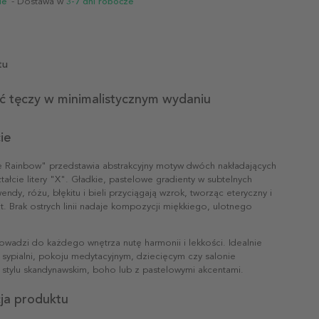
ie
- Dostawa w
3-7 dni robocze
tu
ść tęczy w minimalistycznym wydaniu
ie
e Rainbow" przedstawia abstrakcyjny motyw dwóch nakładających
ztałcie litery "X". Gładkie, pastelowe gradienty w subtelnych
endy, różu, błękitu i bieli przyciągają wzrok, tworząc eteryczny i
t. Brak ostrych linii nadaje kompozycji miękkiego, ulotnego
owadzi do każdego wnętrza nutę harmonii i lekkości. Idealnie
 sypialni, pokoju medytacyjnym, dziecięcym czy salonie
stylu skandynawskim, boho lub z pastelowymi akcentami.
cja produktu