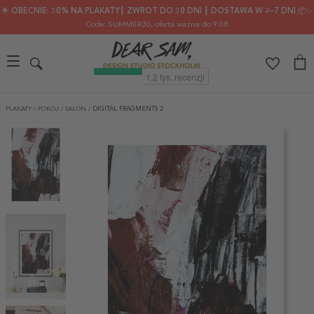
🌟 OBECNIE: 30% NA PLAKATY┃ ZWROT DO 30 DNI ┃ DOSTAWA W 2–7 DNI 📦✨
Code: SUMMER30
, oferta ważna do 9.08
PLAKATY
/
POKÓJ
/
SALON
/
DIGITAL FRAGMENTS 2