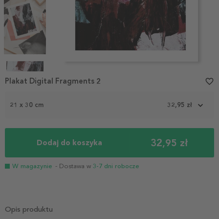
Item
1
Plakat Digital Fragments 2
favorite_border
of
4
21 x 30 cm
32,95 zł
32,95 zł
Dodaj do koszyka
W magazynie
- Dostawa w
3-7 dni robocze
Opis produktu