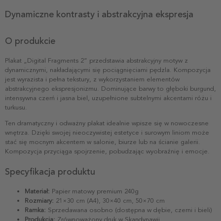
Dynamiczne kontrasty i abstrakcyjna ekspresja
O produkcie
Plakat „Digital Fragments 2” przedstawia abstrakcyjny motyw z
dynamicznymi, nakładającymi się pociągnięciami pędzla. Kompozycja
jest wyrazista i pełna tekstury, z wykorzystaniem elementów
abstrakcyjnego ekspresjonizmu. Dominujące barwy to głęboki burgund,
intensywna czerń i jasna biel, uzupełnione subtelnymi akcentami różu i
turkusu.
Ten dramatyczny i odważny plakat idealnie wpisze się w nowoczesne
wnętrza. Dzięki swojej nieoczywistej estetyce i surowym liniom może
stać się mocnym akcentem w salonie, biurze lub na ścianie galerii.
Kompozycja przyciąga spojrzenie, pobudzając wyobraźnię i emocje.
Specyfikacja produktu
Materiał:
Papier matowy premium 240g
Rozmiary:
21×30 cm (A4), 30×40 cm, 50×70 cm
Ramka:
Sprzedawana osobno (dostępna w dębie, czerni i bieli)
Produkcja:
Zrównoważony druk w Skandynawii