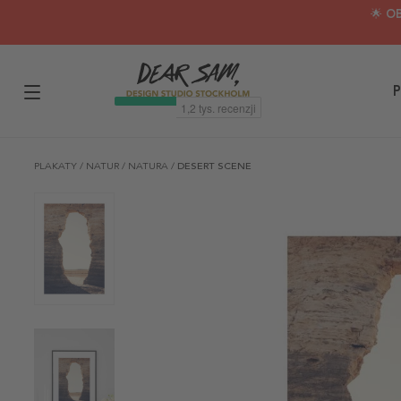
🌟 O
P
PLAKATY
/
NATUR
/
NATURA
/
DESERT SCENE