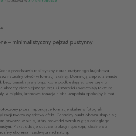
ie
- Dostawa w
3-7 dni robocze
tu
ne – minimalistyczny pejzaż pustynny
Scene przedstawia realistyczny obraz pustynnego krajobrazu
ez naturalny otwór w formacji skalnej. Dominują ciepłe, ziemiste
jak beż, piasek i jasny brąz, które podkreślają surowe piękno
ne akcenty ciemniejszego brązu i szarości uwydatniają teksturę
ały, a miękka, kremowa tonacja nieba uzupełnia spokojny klimat
 otoczony przez imponujące formacje skalne w fotografii
tylizacji tworzy wyjątkowy efekt. Centralny punkt obrazu skupia się
ym otworze w skale, który prowadzi wzrok w głąb odległego
ustyni. Plakat oddaje uczucie izolacji i spokoju, idealne do
osfery ukojenia i zachwytu nad naturą.