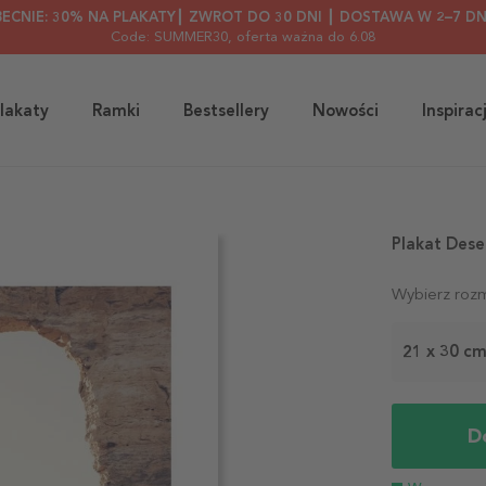
BECNIE: 30% NA PLAKATY┃ ZWROT DO 30 DNI ┃ DOSTAWA W 2–7 DN
Code: SUMMER30
, oferta ważna do 6.08
lakaty
Ramki
Bestsellery
Nowości
Inspirac
Plakat Dese
Wybierz rozm
21 x 30 c
D