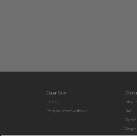
Dear Sam
Obsłu
O Nas
Obsług
Polityka środowiskowa
FAQ
Ogólne
Wysyłk