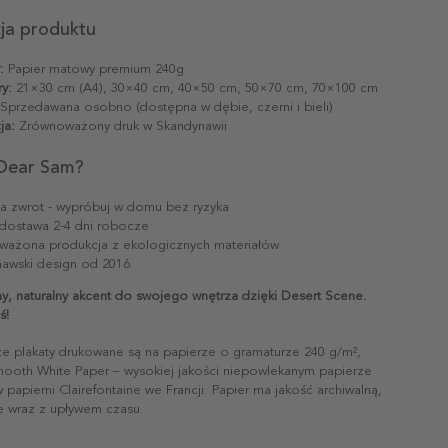
cja produktu
:
Papier matowy premium 240g
y:
21×30 cm (A4), 30×40 cm, 40×50 cm, 50×70 cm, 70×100 cm
Sprzedawana osobno (dostępna w dębie, czerni i bieli)
ja:
Zrównoważony druk w Skandynawii
Dear Sam?
na zwrot - wypróbuj w domu bez ryzyka
dostawa 2-4 dni robocze
ażona produkcja z ekologicznych materiałów
awski design od 2016
y, naturalny akcent do swojego wnętrza dzięki Desert Scene.
ś!
ze plakaty drukowane są na papierze o gramaturze 240 g/m²,
mooth White Paper – wysokiej jakości niepowlekanym papierze
papierni Clairefontaine we Francji. Papier ma jakość archiwalną,
ie wraz z upływem czasu.