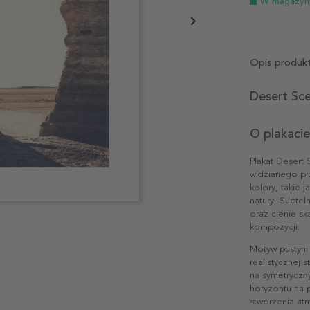
W magazyn
Opis produk
Desert Sce
O plakacie
Plakat Desert 
widzianego prz
kolory, takie 
natury. Subtel
oraz cienie sk
kompozycji.
Motyw pustyni
realistycznej s
na symetryczn
horyzontu na p
stworzenia atm