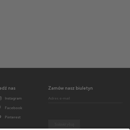
edź nas
Zamów nasz biuletyn
Instagram
Adres e-mail
Facebook
Pinterest
Subskrybuj