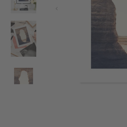
Item
1
of
4