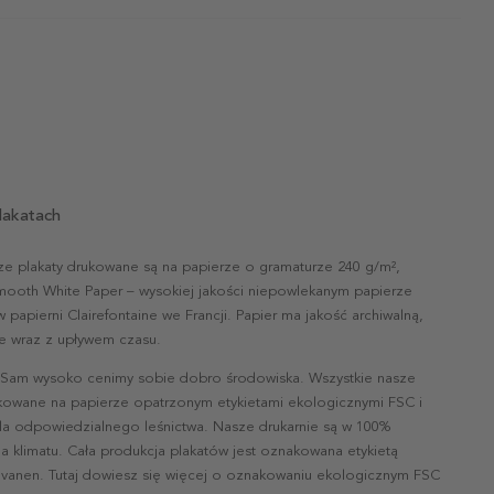
lakatach
ze plakaty drukowane są na papierze o gramaturze 240 g/m²,
mooth White Paper – wysokiej jakości niepowlekanym papierze
papierni Clairefontaine we Francji. Papier ma jakość archiwalną,
nie wraz z upływem czasu.
 Sam wysoko cenimy sobie dobro środowiska. Wszystkie nasze
ukowane na papierze opatrzonym etykietami ekologicznymi FSC i
la odpowiedzialnego leśnictwa. Nasze drukarnie są w 100%
a klimatu. Cała produkcja plakatów jest oznakowana etykietą
vanen. Tutaj dowiesz się więcej o oznakowaniu ekologicznym FSC