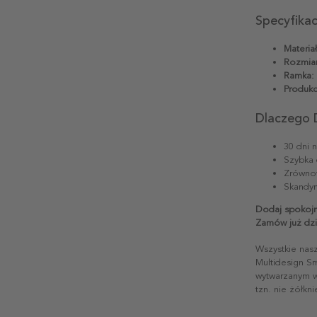
Specyfika
Materiał
Rozmiar
Ramka:
Produkc
Dlaczego 
30 dni 
Szybka 
Zrównow
Skandyn
Dodaj spokojn
Zamów już dzi
Wszystkie nas
Multidesign S
wytwarzanym w 
tzn. nie żółkn