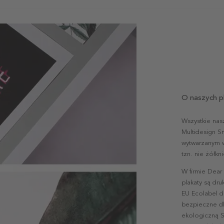
O naszych p
Wszystkie nas
Multidesign S
wytwarzanym w 
tzn. nie żółk
W firmie Dear
plakaty są dr
EU Ecolabel d
bezpieczne dl
ekologiczną S