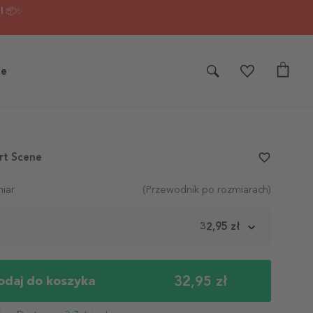
I 📦✨
je
rt Scene
favorite_border
iar
(Przewodnik po rozmiarach)
m
32,95 zł
32,95 zł
odaj do koszyka