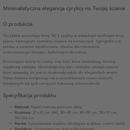
Minimalistyczna elegancja cyrylicy na Twojej ścianie
O produkcie
Ten plakat prezentuje literę 'Ы' z cyrylicy w odważnym serifowym kroju
pisma, zajmującym centralne miejsce na kompozycji. Typografia jest
prosta, a zarazem wyrafinowana, idealna dla miłośników
nowoczesnego designu i kulturowych akcentów.
Dominujące kolory to czarny oraz biel, które kontrastują, tworząc
wyjątkową estetykę. Minimalistyczny styl i centralne umiejscowienie
litery sprawiają, że jest to doskonały wybór do eleganckich wnętrz.
Plakat świetnie komponuje się w przestrzeniach nowoczesnych,
kreatywnych lub tych ceniących kulturową różnorodność.
Specyfikacja produktu
Materiał:
Papier matowy premium 240g
Rozmiary:
21×30 cm (A4), 30×40 cm, 40×50 cm, 50×70 cm,
70×100 cm
Ramka:
Sprzedawana osobno (dostępna w dębie, czerni i bieli)
Produkcja:
Zrównoważony druk w Skandynawii