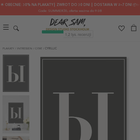
🌟 OBECNIE: 30% NA PLAKATY┃ ZWROT DO 30 DNI ┃ DOSTAWA W 2–7 DNI 📦✨
Code: SUMMER30
, oferta ważna do 9.08
PLAKATY
/
INTRESSEN
/
CITAT
/
CYRILLIC