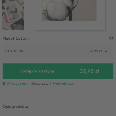
Item
Plakat Cotton
favorite_border
1
of
3
21 x 30 cm
32,95 zł
32,95 zł
Dodaj do koszyka
W magazynie
- Dostawa w
3-7 dni robocze
Opis produktu