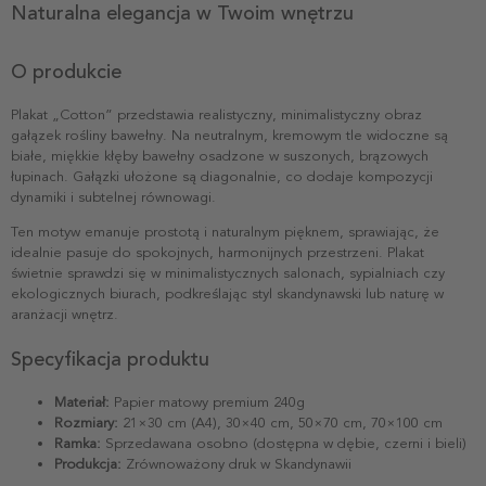
Naturalna elegancja w Twoim wnętrzu
O produkcie
Plakat „Cotton” przedstawia realistyczny, minimalistyczny obraz
gałązek rośliny bawełny. Na neutralnym, kremowym tle widoczne są
białe, miękkie kłęby bawełny osadzone w suszonych, brązowych
łupinach. Gałązki ułożone są diagonalnie, co dodaje kompozycji
dynamiki i subtelnej równowagi.
Ten motyw emanuje prostotą i naturalnym pięknem, sprawiając, że
idealnie pasuje do spokojnych, harmonijnych przestrzeni. Plakat
świetnie sprawdzi się w minimalistycznych salonach, sypialniach czy
ekologicznych biurach, podkreślając styl skandynawski lub naturę w
aranżacji wnętrz.
Specyfikacja produktu
Materiał:
Papier matowy premium 240g
Rozmiary:
21×30 cm (A4), 30×40 cm, 50×70 cm, 70×100 cm
Ramka:
Sprzedawana osobno (dostępna w dębie, czerni i bieli)
Produkcja:
Zrównoważony druk w Skandynawii