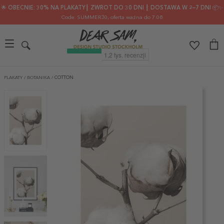
🌟 OBECNIE: 30% NA PLAKATY┃ ZWROT DO 30 DNI ┃ DOSTAWA W 2–7 DNI 📦✨
Code: SUMMER30
, oferta ważna do 7.08
PLAKATY
/
BOTANIKA
/
COTTON