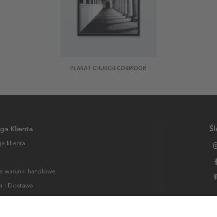
PLAKAT CHURCH CORRIDOR
ga Klienta
Śl
a klienta
 warunki handlowe
a i Dostawa