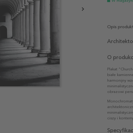
W magazyn
Opis produk
Architekto
O produkc
Plakat "Church
białe kamienne
harmonijny wz
minimalistyczn
obrazowi pers
Monochromatycz
architektonicz
minimalistyczn
ciszy i kontemp
Specyfika