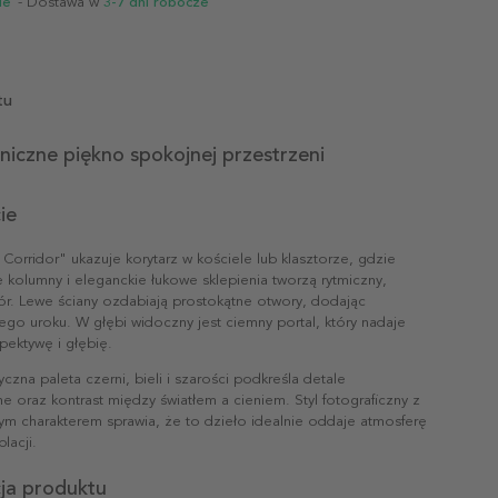
ie
- Dostawa w
3-7 dni robocze
tu
niczne piękno spokojnej przestrzeni
ie
 Corridor" ukazuje korytarz w kościele lub klasztorze, gdzie
 kolumny i eleganckie łukowe sklepienia tworzą rytmiczny,
ór. Lewe ściany ozdabiają prostokątne otwory, dodając
ego uroku. W głębi widoczny jest ciemny portal, który nadaje
pektywę i głębię.
na paleta czerni, bieli i szarości podkreśla detale
ne oraz kontrast między światłem a cieniem. Styl fotograficzny z
ym charakterem sprawia, że to dzieło idealnie oddaje atmosferę
lacji.
cja produktu