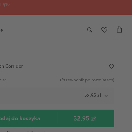
I 📦✨
je
ch Corridor
favorite_border
iar
(Przewodnik po rozmiarach)
m
32,95 zł
32,95 zł
odaj do koszyka