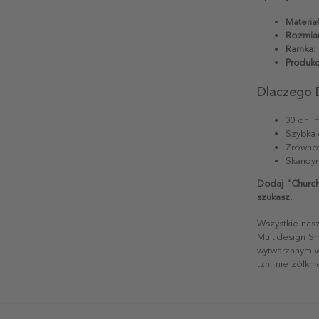
Materiał
Rozmiar
Ramka:
Produkc
Dlaczego 
30 dni 
Szybka 
Zrównow
Skandyn
Dodaj "Church
szukasz.
Wszystkie nas
Multidesign S
wytwarzanym w 
tzn. nie żółkn