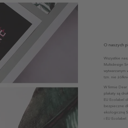
O naszych p
Wszystkie nas
Multidesign S
wytwarzanym w 
tzn. nie żółk
W firmie Dear
plakaty są dr
EU Ecolabel d
bezpieczne dl
ekologiczną S
i EU Ecolabel.