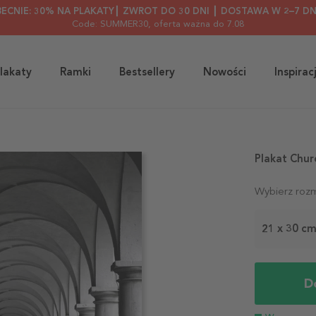
BECNIE: 30% NA PLAKATY┃ ZWROT DO 30 DNI ┃ DOSTAWA W 2–7 DN
Code: SUMMER30
, oferta ważna do 7.08
lakaty
Ramki
Bestsellery
Nowości
Inspirac
Plakat Chur
Wybierz rozm
21 x 30 c
D