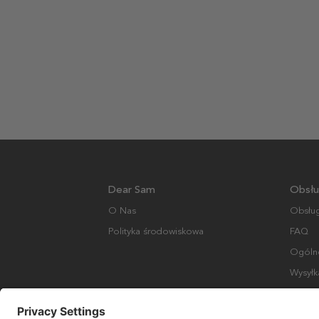
Dear Sam
Obsłu
O Nas
Obsług
Polityka środowiskowa
FAQ
Ogólne
Wysyłk