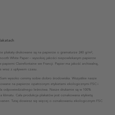
lakatach
ze plakaty drukowane są na papierze o gramaturze 240 g/m²,
mooth White Paper – wysokiej jakości niepowlekanym papierze
papierni Clairefontaine we Francji. Papier ma jakość archiwalną,
nie wraz z upływem czasu.
 Sam wysoko cenimy sobie dobro środowiska. Wszystkie nasze
ukowane na papierze opatrzonym etykietami ekologicznymi FSC i
la odpowiedzialnego leśnictwa. Nasze drukarnie są w 100%
a klimatu. Cała produkcja plakatów jest oznakowana etykietą
vanen. Tutaj dowiesz się więcej o oznakowaniu ekologicznym FSC