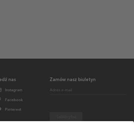
edź nas
Zamów nasz biuletyn
Instagram
Adres e-mail
Facebook
Pinterest
Subskrybuj