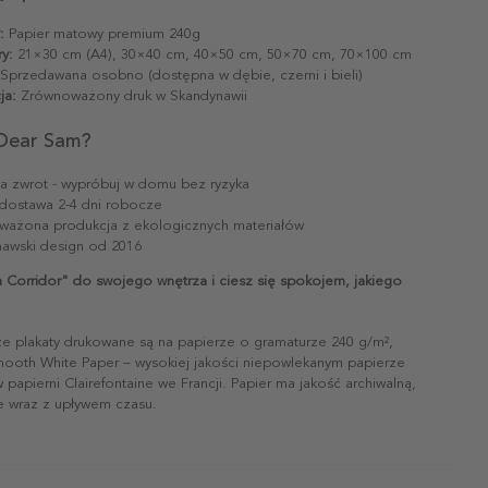
:
Papier matowy premium 240g
y:
21×30 cm (A4), 30×40 cm, 40×50 cm, 50×70 cm, 70×100 cm
Sprzedawana osobno (dostępna w dębie, czerni i bieli)
ja:
Zrównoważony druk w Skandynawii
Dear Sam?
na zwrot - wypróbuj w domu bez ryzyka
dostawa 2-4 dni robocze
ażona produkcja z ekologicznych materiałów
awski design od 2016
 Corridor" do swojego wnętrza i ciesz się spokojem, jakiego
ze plakaty drukowane są na papierze o gramaturze 240 g/m²,
mooth White Paper – wysokiej jakości niepowlekanym papierze
papierni Clairefontaine we Francji. Papier ma jakość archiwalną,
ie wraz z upływem czasu.