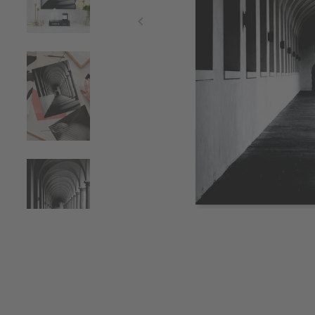
Item
1
of
4