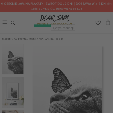
🌟 OBECNIE: 30% NA PLAKATY┃ ZWROT DO 30 DNI ┃ DOSTAWA W 2–7 DNI 📦✨
Code: SUMMER30
, oferta ważna do 8.08
PLAKATY
/
ZWIERZETA
/
MOTYLE
/
CAT AND BUTTERFLY