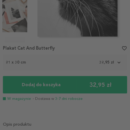
Item
1
Plakat Cat And Butterfly
favorite_border
of
4
21 x 30 cm
32,95 zł
32,95 zł
Dodaj do koszyka
W magazynie
- Dostawa w
3-7 dni robocze
Opis produktu