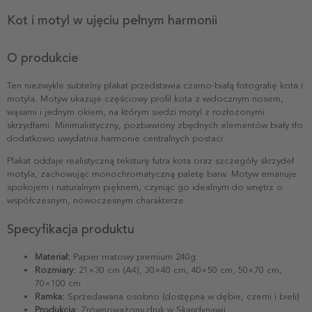
Kot i motyl w ujęciu pełnym harmonii
O produkcie
Ten niezwykle subtelny plakat przedstawia czarno-białą fotografię kota i
motyla. Motyw ukazuje częściowy profil kota z widocznym nosem,
wąsami i jednym okiem, na którym siedzi motyl z rozłożonymi
skrzydłami. Minimalistyczny, pozbawiony zbędnych elementów biały tło
dodatkowo uwydatnia harmonie centralnych postaci.
Plakat oddaje realistyczną teksturę futra kota oraz szczegóły skrzydeł
motyla, zachowując monochromatyczną paletę barw. Motyw emanuje
spokojem i naturalnym pięknem, czyniąc go idealnym do wnętrz o
współczesnym, nowoczesnym charakterze.
Specyfikacja produktu
Materiał:
Papier matowy premium 240g
Rozmiary:
21×30 cm (A4), 30×40 cm, 40×50 cm, 50×70 cm,
70×100 cm
Ramka:
Sprzedawana osobno (dostępna w dębie, czerni i bieli)
Produkcja:
Zrównoważony druk w Skandynawii