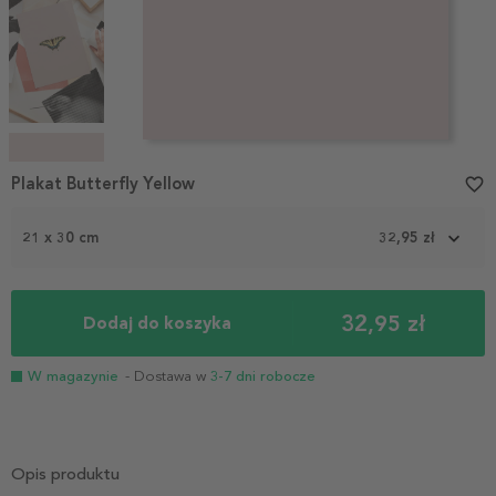
Item
1
Plakat Butterfly Yellow
favorite_border
of
4
21 x 30 cm
32,95 zł
32,95 zł
Dodaj do koszyka
W magazynie
- Dostawa w
3-7 dni robocze
Opis produktu