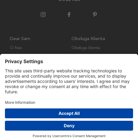
Dear Sam
Obsługa Klienta
O Nas
Obsługa klienta
Polityka środowiskowa
FAQ
Ogólne warunki handlowe
Wysyłka i Dostawa
Copyright © Many Brands AB 2023. Wszelkie prawa zastrzeżone.