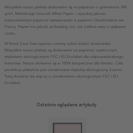
Wszystkie nasze plakaty drukowane są na papierze o gramaturze 240
g/m², Multidesign Smooth White Paper – wysokiej jakości
niepowlekanym papierze wytwarzanym w papierni Clairefontaine we
Francji. Papier ma jakość archiwalną, tzn. nie żółknie wraz z upływem
czasu.
W firmie Dear Sam wysoko cenimy sobie dobro środowiska.
Wszystkie nasze plakaty są drukowane na papierze opatrzonym
etykietami ekologicznymi FSC i EU Ecolabel dla odpowiedzialnego
leśnictwa. Nasze drukarnie są w 100% bezpieczne dla klimatu. Cała
produkcja plakatów jest oznakowana etykietą ekologiczną Svanen.
Tutaj dowiesz się więcej o oznakowaniu ekologicznym FSC i EU
Ecolabel.
Ostatnio oglądane artykuły