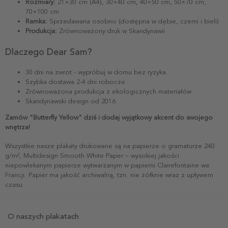
Rozmiary:
21×30 cm (A4), 30×40 cm, 40×50 cm, 50×70 cm,
70×100 cm
Ramka:
Sprzedawana osobno (dostępna w dębie, czerni i bieli)
Produkcja:
Zrównoważony druk w Skandynawii
Dlaczego Dear Sam?
30 dni na zwrot - wypróbuj w domu bez ryzyka
Szybka dostawa 2-4 dni robocze
Zrównoważona produkcja z ekologicznych materiałów
Skandynawski design od 2016
Zamów "Butterfly Yellow" dziś i dodaj wyjątkowy akcent do swojego
wnętrza!
Wszystkie nasze plakaty drukowane są na papierze o gramaturze 240
g/m², Multidesign Smooth White Paper – wysokiej jakości
niepowlekanym papierze wytwarzanym w papierni Clairefontaine we
Francji. Papier ma jakość archiwalną, tzn. nie żółknie wraz z upływem
czasu.
O naszych plakatach