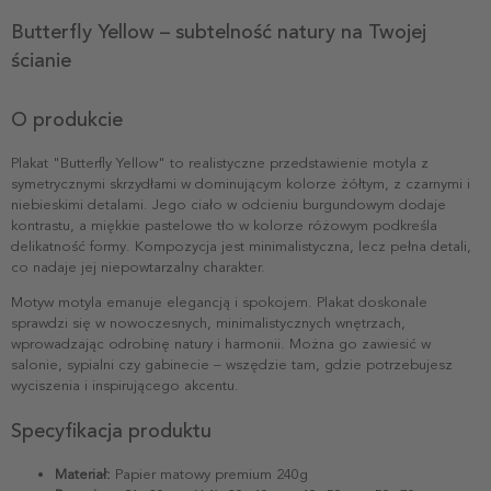
Butterfly Yellow – subtelność natury na Twojej
ścianie
O produkcie
Plakat "Butterfly Yellow" to realistyczne przedstawienie motyla z
symetrycznymi skrzydłami w dominującym kolorze żółtym, z czarnymi i
niebieskimi detalami. Jego ciało w odcieniu burgundowym dodaje
kontrastu, a miękkie pastelowe tło w kolorze różowym podkreśla
delikatność formy. Kompozycja jest minimalistyczna, lecz pełna detali,
co nadaje jej niepowtarzalny charakter.
Motyw motyla emanuje elegancją i spokojem. Plakat doskonale
sprawdzi się w nowoczesnych, minimalistycznych wnętrzach,
wprowadzając odrobinę natury i harmonii. Można go zawiesić w
salonie, sypialni czy gabinecie – wszędzie tam, gdzie potrzebujesz
wyciszenia i inspirującego akcentu.
Specyfikacja produktu
Materiał:
Papier matowy premium 240g