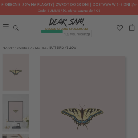
🌟 OBECNIE: 30% NA PLAKATY┃ ZWROT DO 30 DNI ┃ DOSTAWA W 2–7 DNI 📦✨
Code: SUMMER30
, oferta ważna do 7.08
PLAKATY
/
ZWIERZETA
/
MOTYLE
/
BUTTERFLY YELLOW