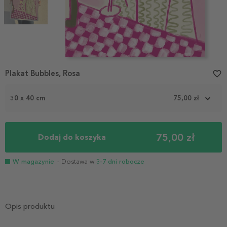
Item
Plakat Bubbles, Rosa
favorite_border
1
of
2
30 x 40 cm
75,00 zł
75,00 zł
Dodaj do koszyka
W magazynie
- Dostawa w
3-7 dni robocze
Opis produktu