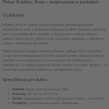
Plakat Bubbles, Rosa – świętowanie w pastelach
O plakacie
Bubbles, Rosa to plakat, który przedstawia abstrakcyjną postać
siedzącą przy stole z kieliszkiem szampana w dłoni. Na stole widoczny
jest różowo-biały obrus w kratkę, a strój postaci zdobią odważne
zielone, faliste wzory. Całość na tle różowego gradientu, z subtelnymi
żółtymi i oliwkowymi akcentami.
Plakat emanuje energią i radością, idealnie oddając klimat celebracji.
Dzięki swoim intensywnym kolorom i dynamicznemu stylowi doskonale
sprawdzi się we wnętrzach o nowoczesnym lub eklektycznym
charakterze. To świetny wybór do kuchni, jadalni czy miejsc spotkań – w
domu lub w przestrzeni publicznej, jak kawiarnie i bary.
Specyfikacja produktu
Materiał:
Papier matowy premium 240g
Rozmiary:
30×40 cm, 50×70 cm
Ramka:
Sprzedawana osobno (dostępna w dębie, czerni i bieli)
Produkcja:
Zrównoważony druk w Skandynawii