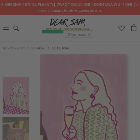
🌟 OBECNIE: 30% NA PLAKATY┃ ZWROT DO 30 DNI ┃ DOSTAWA W 2–7 DNI 📦✨
Code: SUMMER30
, oferta ważna do 8.08
PLAKATY
/
NAPOJE
/
SZAMPAN
/
BUBBLES, ROSA