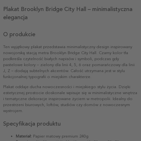
Plakat Brooklyn Bridge City Hall – minimalistyczna
elegancja
O produkcie
Ten wyjątkowy plakat przedstawia minimalistyczny design inspirowany
nowojorską stacją metra Brooklyn Bridge City Hall. Czarny kolor tła
podkreśla czytelność białych napisów i symboli, podczas gdy
pastelowe kolory – zielony dla linii 4, 5, 6 oraz pomarańczowy dla linii
J, Z – dodają subtelnych akcentów. Całość utrzymana jest w stylu
funkcjonalnej typografii o miejskim charakterze.
Plakat oddaje ducha nowoczesności i miejskiego stylu życia. Dzięki
estetycznej prostocie doskonale wpisuje się w minimalistyczne wnętrza
i tematyczne dekoracje inspirowane życiem w metropolii. Idealny do
przestrzeni biurowych, loftów, studiów czy domów z nowoczesnym
wystrojem.
Specyfikacja produktu
Materiał:
Papier matowy premium 240g