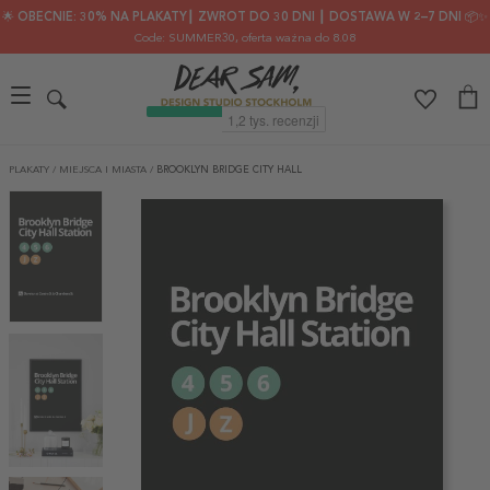
🌟 OBECNIE: 30% NA PLAKATY┃ ZWROT DO 30 DNI ┃ DOSTAWA W 2–7 DNI 📦✨
Code: SUMMER30
, oferta ważna do 8.08
PLAKATY
/
MIEJSCA I MIASTA
/
BROOKLYN BRIDGE CITY HALL