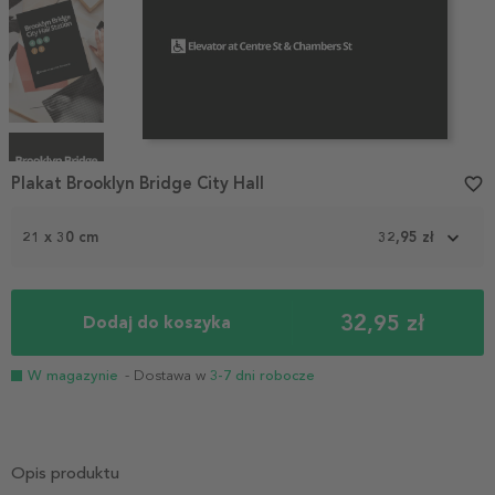
Item
1
Plakat Brooklyn Bridge City Hall
favorite_border
of
4
21 x 30 cm
32,95 zł
32,95 zł
Dodaj do koszyka
W magazynie
- Dostawa w
3-7 dni robocze
Opis produktu