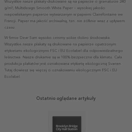
Wszystkie nasze plakaty drukowane są na papierze o gramaturze 240
g/m², Multidesign Smooth White Paper – wysokiej jakości
niepowlekanym papierze wytwarzanym w papierni Clairefontaine we
Francji. Papier ma jakość archiwalną, tzn. nie żółknie wraz z upływem
czasu.
W firmie Dear Sam wysoko cenimy sobie dobro środowiska.
Wszystkie nasze plakaty są drukowane na papierze opatrzonym
etykietami ekologicznymi FSC i EU Ecolabel dla odpowiedzialnego
leśnictwa. Nasze drukarnie są w 100% bezpieczne dla klimatu. Cała
produkcja plakatów jest oznakowana etykietą ekologiczną Svanen.
Tutaj dowiesz się więcej o oznakowaniu ekologicznym FSC i EU
Ecolabel.
Ostatnio oglądane artykuły