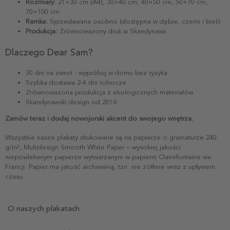
Rozmiary:
21×30 cm (A4), 30×40 cm, 40×50 cm, 50×70 cm,
70×100 cm
Ramka:
Sprzedawana osobno (dostępna w dębie, czerni i bieli)
Produkcja:
Zrównoważony druk w Skandynawii
Dlaczego Dear Sam?
30 dni na zwrot - wypróbuj w domu bez ryzyka
Szybka dostawa 2-4 dni robocze
Zrównoważona produkcja z ekologicznych materiałów
Skandynawski design od 2016
Zamów teraz i dodaj nowojorski akcent do swojego wnętrza.
Wszystkie nasze plakaty drukowane są na papierze o gramaturze 240
g/m², Multidesign Smooth White Paper – wysokiej jakości
niepowlekanym papierze wytwarzanym w papierni Clairefontaine we
Francji. Papier ma jakość archiwalną, tzn. nie żółknie wraz z upływem
czasu.
O naszych plakatach