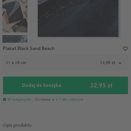
Item
1
Plakat Black Sand Beach
favorite_border
of
4
21 x 30 cm
32,95 zł
32,95 zł
Dodaj do koszyka
W magazynie
- Dostawa w
3-7 dni robocze
Opis produktu