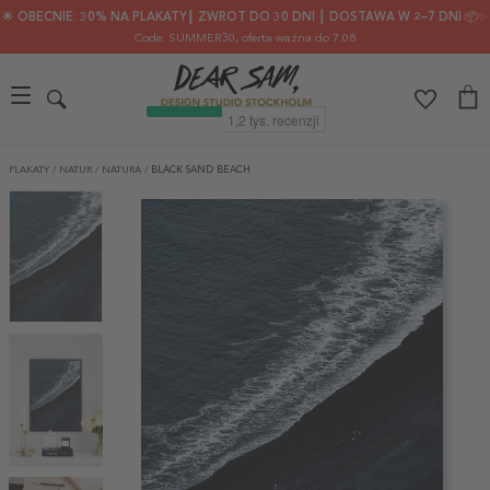
🌟 OBECNIE: 30% NA PLAKATY┃ ZWROT DO 30 DNI ┃ DOSTAWA W 2–7 DNI 📦✨
Code: SUMMER30
, oferta ważna do 7.08
PLAKATY
/
NATUR
/
NATURA
/
BLACK SAND BEACH