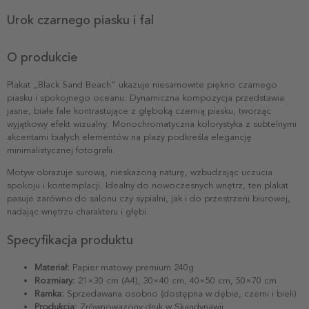
Urok czarnego piasku i fal
O produkcie
Plakat „Black Sand Beach” ukazuje niesamowite piękno czarnego
piasku i spokojnego oceanu. Dynamiczna kompozycja przedstawia
jasne, białe fale kontrastujące z głęboką czernią piasku, tworząc
wyjątkowy efekt wizualny. Monochromatyczna kolorystyka z subtelnymi
akcentami białych elementów na plaży podkreśla elegancję
minimalistycznej fotografii.
Motyw obrazuje surową, nieskażoną naturę, wzbudzając uczucia
spokoju i kontemplacji. Idealny do nowoczesnych wnętrz, ten plakat
pasuje zarówno do salonu czy sypialni, jak i do przestrzeni biurowej,
nadając wnętrzu charakteru i głębi.
Specyfikacja produktu
Materiał:
Papier matowy premium 240g
Rozmiary:
21×30 cm (A4), 30×40 cm, 40×50 cm, 50×70 cm
Ramka:
Sprzedawana osobno (dostępna w dębie, czerni i bieli)
Produkcja:
Zrównoważony druk w Skandynawii