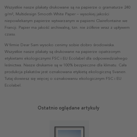
Wszystkie nasze plakaty drukowane są na papierze o gramaturze 240
g/m², Multidesign Smooth White Paper – wysokiej jakości
niepowlekanym papierze wytwarzanym w papierni Clairefontaine we
Francji. Papier ma jakość archiwalną, tzn. nie żółknie wraz z upływem
czasu.
W firmie Dear Sam wysoko cenimy sobie dobro środowiska.
Wszystkie nasze plakaty są drukowane na papierze opatrzonym
etykietami ekologicznymi FSC i EU Ecolabel dla odpowiedzialnego
leśnictwa. Nasze drukarnie są w 100% bezpieczne dla klimatu. Cała
produkcja plakatów jest oznakowana etykietą ekologiczną Svanen.
Tutaj dowiesz się więcej o oznakowaniu ekologicznym FSC i EU
Ecolabel.
Ostatnio oglądane artykuły