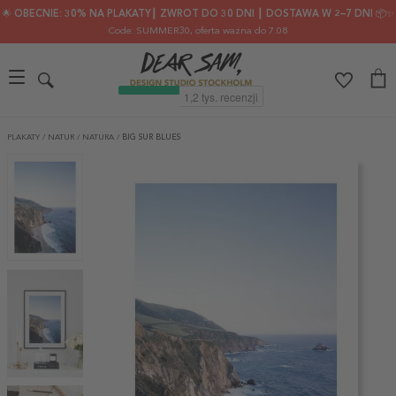
🌟 OBECNIE: 30% NA PLAKATY┃ ZWROT DO 30 DNI ┃ DOSTAWA W 2–7 DNI 📦✨
Code: SUMMER30
, oferta ważna do 7.08
PLAKATY
/
NATUR
/
NATURA
/
BIG SUR BLUES