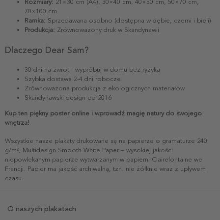
Rozmiary:
21×30 cm (A4), 30×40 cm, 40×50 cm, 50×70 cm,
70×100 cm
Ramka:
Sprzedawana osobno (dostępna w dębie, czerni i bieli)
Produkcja:
Zrównoważony druk w Skandynawii
Dlaczego Dear Sam?
30 dni na zwrot - wypróbuj w domu bez ryzyka
Szybka dostawa 2-4 dni robocze
Zrównoważona produkcja z ekologicznych materiałów
Skandynawski design od 2016
Kup ten piękny poster online i wprowadź magię natury do swojego
wnętrza!
Wszystkie nasze plakaty drukowane są na papierze o gramaturze 240
g/m², Multidesign Smooth White Paper – wysokiej jakości
niepowlekanym papierze wytwarzanym w papierni Clairefontaine we
Francji. Papier ma jakość archiwalną, tzn. nie żółknie wraz z upływem
czasu.
O naszych plakatach