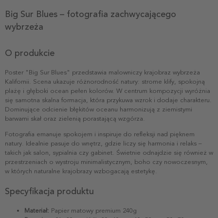
Big Sur Blues – fotografia zachwycającego
wybrzeża
O produkcie
Poster "Big Sur Blues" przedstawia malowniczy krajobraz wybrzeża
Kalifornii. Scena ukazuje różnorodność natury: strome klify, spokojną
plażę i głęboki ocean pełen kolorów. W centrum kompozycji wyróżnia
się samotna skalna formacja, która przykuwa wzrok i dodaje charakteru.
Dominujące odcienie błękitów oceanu harmonizują z ziemistymi
barwami skał oraz zielenią porastającą wzgórza.
Fotografia emanuje spokojem i inspiruje do refleksji nad pięknem
natury. Idealnie pasuje do wnętrz, gdzie liczy się harmonia i relaks –
takich jak salon, sypialnia czy gabinet. Świetnie odnajdzie się również w
przestrzeniach o wystroju minimalistycznym, boho czy nowoczesnym,
w których naturalne krajobrazy wzbogacają estetykę.
Specyfikacja produktu
Materiał:
Papier matowy premium 240g