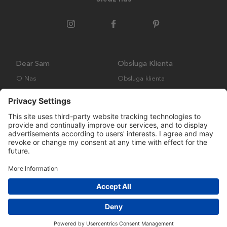
Dear Sam
Obsługa Klienta
O Nas
Obsługa klienta
Polityka środowiskowa
FAQ
Ogólne warunki handlowe
Wysyłka i Dostawa
Copyright © Many Brands AB 2023. Wszelkie prawa zastrzeżone.