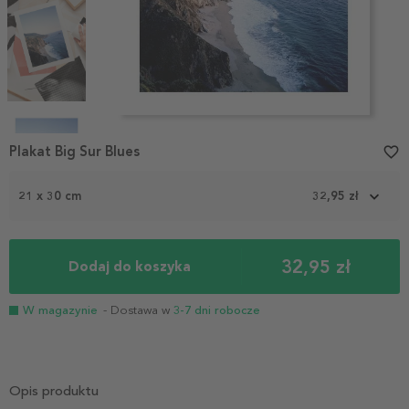
Item
1
Plakat Big Sur Blues
favorite_border
of
4
21 x 30 cm
32,95 zł
32,95 zł
Dodaj do koszyka
W magazynie
- Dostawa w
3-7 dni robocze
Opis produktu