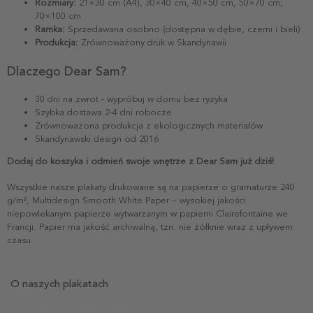
Rozmiary:
21×30 cm (A4), 30×40 cm, 40×50 cm, 50×70 cm,
70×100 cm
Ramka:
Sprzedawana osobno (dostępna w dębie, czerni i bieli)
Produkcja:
Zrównoważony druk w Skandynawii
Dlaczego Dear Sam?
30 dni na zwrot - wypróbuj w domu bez ryzyka
Szybka dostawa 2-4 dni robocze
Zrównoważona produkcja z ekologicznych materiałów
Skandynawski design od 2016
Dodaj do koszyka i odmień swoje wnętrze z Dear Sam już dziś!
Wszystkie nasze plakaty drukowane są na papierze o gramaturze 240
g/m², Multidesign Smooth White Paper – wysokiej jakości
niepowlekanym papierze wytwarzanym w papierni Clairefontaine we
Francji. Papier ma jakość archiwalną, tzn. nie żółknie wraz z upływem
czasu.
O naszych plakatach