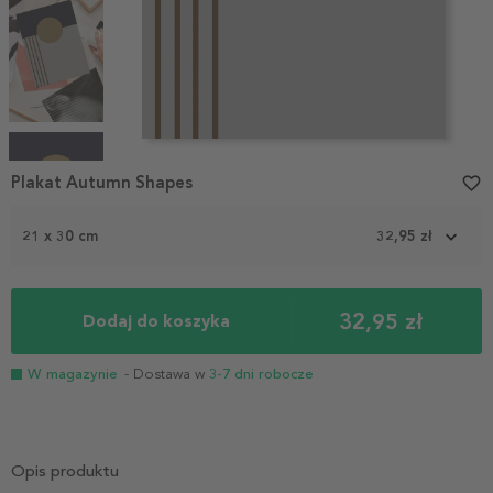
Item
1
Plakat Autumn Shapes
favorite_border
of
4
21 x 30 cm
32,95 zł
32,95 zł
Dodaj do koszyka
W magazynie
- Dostawa w
3-7 dni robocze
Opis produktu