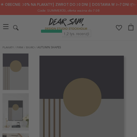
🌟 OBECNIE: 30% NA PLAKATY┃ ZWROT DO 30 DNI ┃ DOSTAWA W 2–7 DNI 📦✨
Code: SUMMER30
, oferta ważna do 7.08
PLAKATY
/
FIRM
/
BIURO
/
AUTUMN SHAPES