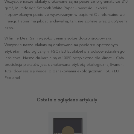
Wszystkie nasze plakaty drukowane są na papierze o gramaturze 240
g/m², Multidesign Smooth White Paper – wysokiej jakości
niepowlekanym papierze wytwarzanym w papierni Clairefontaine we
Francji. Papier ma jakość archiwalną, tzn. nie żółknie wraz z upływem
czasu.
W firmie Dear Sam wysoko cenimy sobie dobro środowiska.
Wszystkie nasze plakaty są drukowane na papierze opatrzonym
etykietami ekologicznymi FSC i EU Ecolabel dla odpowiedzialnego
leśnictwa. Nasze drukarnie są w 100% bezpieczne dla klimatu. Cała
produkcja plakatów jest oznakowana etykietą ekologiczną Svanen.
Tutaj dowiesz się więcej o oznakowaniu ekologicznym FSC i EU
Ecolabel.
Ostatnio oglądane artykuły