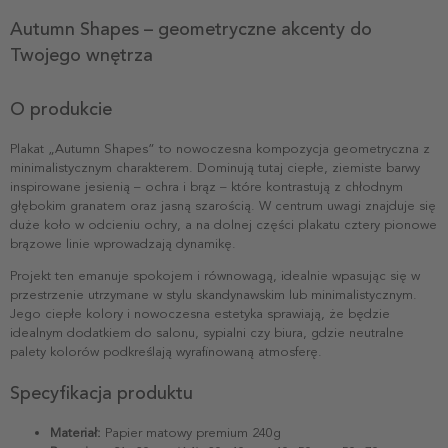
Autumn Shapes – geometryczne akcenty do
Twojego wnętrza
O produkcie
Plakat „Autumn Shapes” to nowoczesna kompozycja geometryczna z
minimalistycznym charakterem. Dominują tutaj ciepłe, ziemiste barwy
inspirowane jesienią – ochra i brąz – które kontrastują z chłodnym
głębokim granatem oraz jasną szarością. W centrum uwagi znajduje się
duże koło w odcieniu ochry, a na dolnej części plakatu cztery pionowe
brązowe linie wprowadzają dynamikę.
Projekt ten emanuje spokojem i równowagą, idealnie wpasując się w
przestrzenie utrzymane w stylu skandynawskim lub minimalistycznym.
Jego ciepłe kolory i nowoczesna estetyka sprawiają, że będzie
idealnym dodatkiem do salonu, sypialni czy biura, gdzie neutralne
palety kolorów podkreślają wyrafinowaną atmosferę.
Specyfikacja produktu
Materiał:
Papier matowy premium 240g