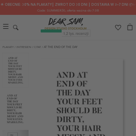
🌟 OBECNIE: 30% NA PLAKATY┃ ZWROT DO 30 DNI ┃ DOSTAWA W 2–7 DNI 📦✨
Code: SUMMER30
, oferta ważna do 7.08
PLAKATY
/
INTRESSEN
/
CITAT
/
AT THE END OF THE DAY