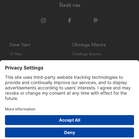
Śledź nas
Dear Sam
Obsługa Klienta
O Nas
Obsługa klienta
Polityka środowiskowa
FAQ
Ogólne warunki handlowe
Wysyłka i Dostawa
Copyright © Many Brands AB 2023. Wszelkie prawa zastrzeżone.