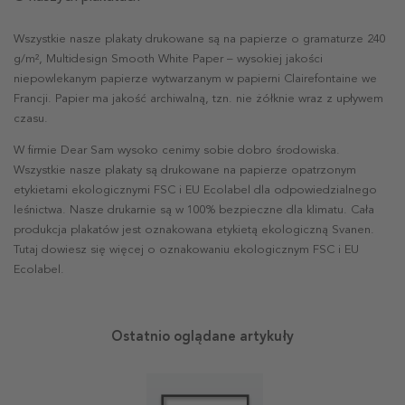
Wszystkie nasze plakaty drukowane są na papierze o gramaturze 240
g/m², Multidesign Smooth White Paper – wysokiej jakości
niepowlekanym papierze wytwarzanym w papierni Clairefontaine we
Francji. Papier ma jakość archiwalną, tzn. nie żółknie wraz z upływem
czasu.
W firmie Dear Sam wysoko cenimy sobie dobro środowiska.
Wszystkie nasze plakaty są drukowane na papierze opatrzonym
etykietami ekologicznymi FSC i EU Ecolabel dla odpowiedzialnego
leśnictwa. Nasze drukarnie są w 100% bezpieczne dla klimatu. Cała
produkcja plakatów jest oznakowana etykietą ekologiczną Svanen.
Tutaj dowiesz się więcej o oznakowaniu ekologicznym FSC i EU
Ecolabel.
Ostatnio oglądane artykuły