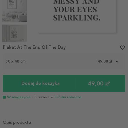
Item
1
Plakat At The End Of The Day
favorite_border
of
5
30 x 40 cm
49,00 zł
49,00 zł
Dodaj do koszyka
W magazynie
- Dostawa w
3-7 dni robocze
Opis produktu