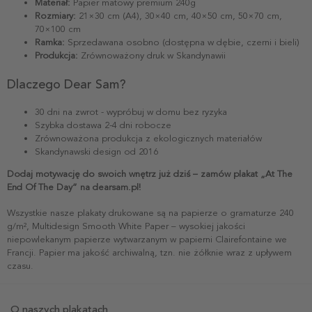
Materiał:
Papier matowy premium 240g
Rozmiary:
21×30 cm (A4), 30×40 cm, 40×50 cm, 50×70 cm,
70×100 cm
Ramka:
Sprzedawana osobno (dostępna w dębie, czerni i bieli)
Produkcja:
Zrównoważony druk w Skandynawii
Dlaczego Dear Sam?
30 dni na zwrot - wypróbuj w domu bez ryzyka
Szybka dostawa 2-4 dni robocze
Zrównoważona produkcja z ekologicznych materiałów
Skandynawski design od 2016
Dodaj motywację do swoich wnętrz już dziś – zamów plakat „At The
End Of The Day” na dearsam.pl!
Wszystkie nasze plakaty drukowane są na papierze o gramaturze 240
g/m², Multidesign Smooth White Paper – wysokiej jakości
niepowlekanym papierze wytwarzanym w papierni Clairefontaine we
Francji. Papier ma jakość archiwalną, tzn. nie żółknie wraz z upływem
czasu.
O naszych plakatach