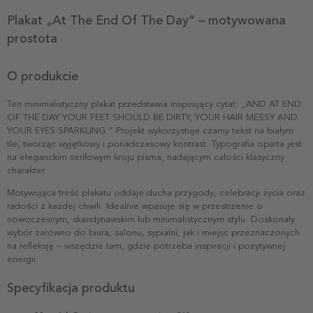
Plakat „At The End Of The Day” – motywowana
prostota
O produkcie
Ten minimalistyczny plakat przedstawia inspirujący cytat: „AND AT END
OF THE DAY YOUR FEET SHOULD BE DIRTY, YOUR HAIR MESSY AND
YOUR EYES SPARKLING.” Projekt wykorzystuje czarny tekst na białym
tle, tworząc wyjątkowy i ponadczasowy kontrast. Typografia oparta jest
na eleganckim serifowym kroju pisma, nadającym całości klasyczny
charakter.
Motywująca treść plakatu oddaje ducha przygody, celebracji życia oraz
radości z każdej chwili. Idealnie wpasuje się w przestrzenie o
nowoczesnym, skandynawskim lub minimalistycznym stylu. Doskonały
wybór zarówno do biura, salonu, sypialni, jak i miejsc przeznaczonych
na refleksję – wszędzie tam, gdzie potrzeba inspiracji i pozytywnej
energii.
Specyfikacja produktu