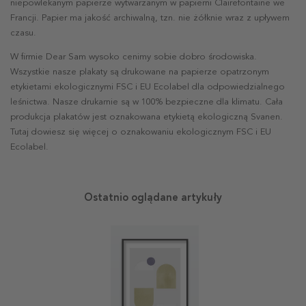
niepowlekanym papierze wytwarzanym w papierni Clairefontaine we
Francji. Papier ma jakość archiwalną, tzn. nie żółknie wraz z upływem
czasu.
W firmie Dear Sam wysoko cenimy sobie dobro środowiska.
Wszystkie nasze plakaty są drukowane na papierze opatrzonym
etykietami ekologicznymi FSC i EU Ecolabel dla odpowiedzialnego
leśnictwa. Nasze drukarnie są w 100% bezpieczne dla klimatu. Cała
produkcja plakatów jest oznakowana etykietą ekologiczną Svanen.
Tutaj dowiesz się więcej o oznakowaniu ekologicznym FSC i EU
Ecolabel.
Ostatnio oglądane artykuły