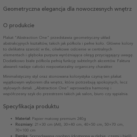
Geometryczna elegancja dla nowoczesnych wnętrz
O produkcie
Plakat "Abstraction One" przedstawia geometryczny układ
abstrakcyjnych kształtów, takich jak półkola i pełne koło. Główne kolory
to delikatna szarość w tle, oliwkowe odcienie w centralnych
elementach i głęboka purpura wyróżniająca okrąg przyciągający uwagę.
Dodatkowo białe półkola pełnią funkcję subtelnych akcentów. Faktura
akwareli nadaje całości niepowtarzalny organiczny charakter.
Minimalistyczny styl oraz stonowana kolorystyka czynią ten plakat
wyjątkowym wyborem dla wnętrz, które potrzebują spokojnych, lecz
stylowych detali. „Abstraction One” wprowadza harmonię i
współczesny szyk do przestrzeni takich jak salon, biuro czy sypialnia.
Specyfikacja produktu
Materiał:
Papier matowy premium 240g
Rozmiary:
21×30 cm (A4), 30×40 cm, 40×50 cm, 50×70 cm,
70×100 cm
Ramka:
Sprzedawana osobno (dostępna w dębie, czerni i bieli)