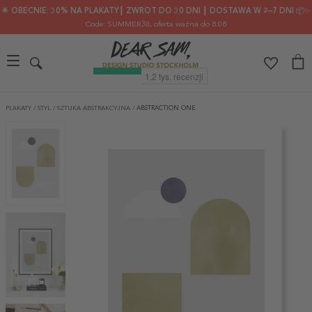
🌟 OBECNIE: 30% NA PLAKATY┃ ZWROT DO 30 DNI ┃ DOSTAWA W 2–7 DNI 📦✨
Code: SUMMER30
, oferta ważna do 8.08
PLAKATY
/
STYL
/
SZTUKA ABSTRAKCYJNA
/
ABSTRACTION ONE