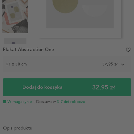
Item
1
Plakat Abstraction One
favorite_border
of
4
21 x 30 cm
32,95 zł
32,95 zł
Dodaj do koszyka
W magazynie
- Dostawa w
3-7 dni robocze
Opis produktu