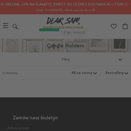
🌟 OBECNIE: 30% NA PLAKATY┃ ZWROT DO 30 DNI ┃ DOSTAWA W 2–7 DNI 📦✨
Code: SUMMER30
, oferta ważna do 6.08
Candle Holders
Filtry
0 elementy
Zamów nasz biuletyn
Adres e-mail