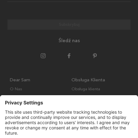
Subskrybuj
Śledź nas
Dear Sam
Obsługa Klienta
O Nas
Obsługa klienta
Polityka środowiskowa
FAQ
Ogólne warunki handlowe
Wysyłka i Dostawa