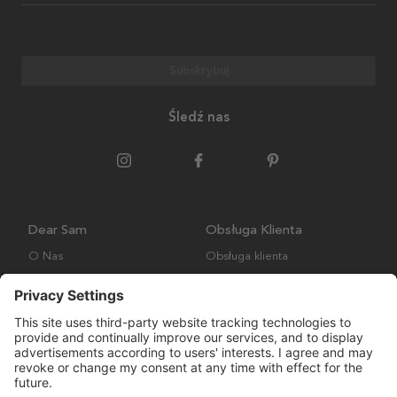
Subskrybuj
Śledź nas
Dear Sam
Obsługa Klienta
O Nas
Obsługa klienta
Polityka środowiskowa
FAQ
Ogólne warunki handlowe
Wysyłka i Dostawa