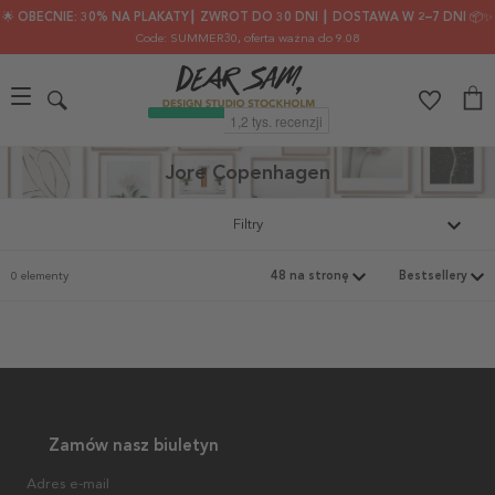
🌟 OBECNIE: 30% NA PLAKATY┃ ZWROT DO 30 DNI ┃ DOSTAWA W 2–7 DNI 📦✨
Code: SUMMER30
, oferta ważna do 9.08
Jore Copenhagen
Filtry
0 elementy
Zamów nasz biuletyn
Adres e-mail