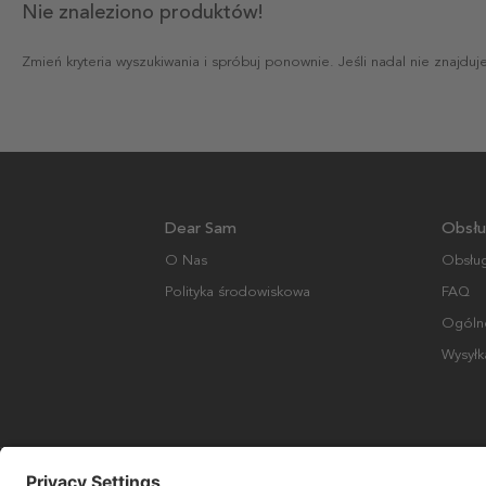
Nie znaleziono produktów!
Zmień kryteria wyszukiwania i spróbuj ponownie. Jeśli nadal nie znajdu
Dear Sam
Obsłu
O Nas
Obsług
Polityka środowiskowa
FAQ
Ogólne
Wysyłk