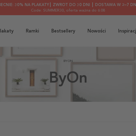
BECNIE: 30% NA PLAKATY┃ ZWROT DO 30 DNI ┃ DOSTAWA W 2–7 DN
Code: SUMMER30
, oferta ważna do 6.08
lakaty
Ramki
Bestsellery
Nowości
Inspirac
BYON
ByOn