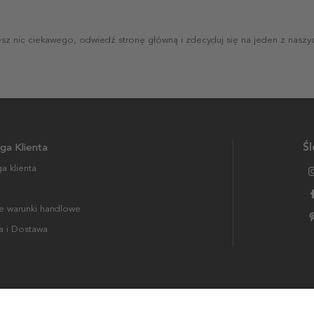
jesz nic ciekawego, odwiedź stronę główną i zdecyduj się na jeden z naszy
ga Klienta
Śl
a klienta
 warunki handlowe
a i Dostawa