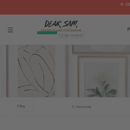
🌟 O
P
Filtry
0 elementy