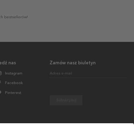
ch bestsellerów!
edź nas
Zamów nasz biuletyn
Instagram
Adres e-mail
Facebook
Pinterest
Subskrybuj