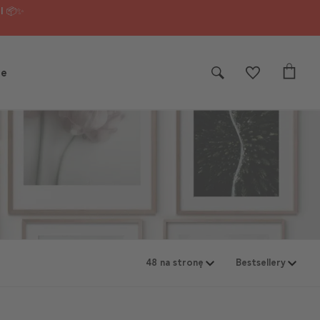
I 📦✨
je