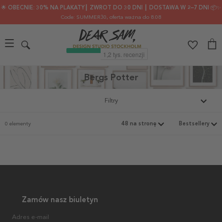
🌟 OBECNIE: 30% NA PLAKATY┃ ZWROT DO 30 DNI ┃ DOSTAWA W 2–7 DNI 📦✨
Code: SUMMER30
, oferta ważna do 8.08
Bergs Potter
Filtry
0 elementy
Zamów nasz biuletyn
Adres e-mail