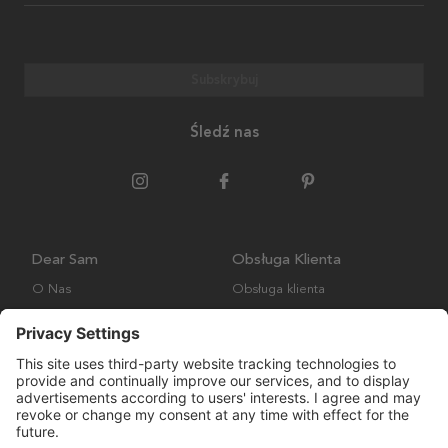
Subskrybuj
Śledź nas
Dear Sam
Obsługa Klienta
O Nas
Obsługa klienta
Polityka środowiskowa
FAQ
Ogólne warunki handlowe
Wysyłka i Dostawa