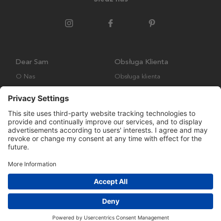
Dear Sam
Obsługa Klienta
O Nas
Obsługa klienta
Polityka środowiskowa
FAQ
Ogólne warunki handlowe
Wysyłka i Dostawa
Copyright © Many Brands AB 2023. Wszelkie prawa zastrzeżone.