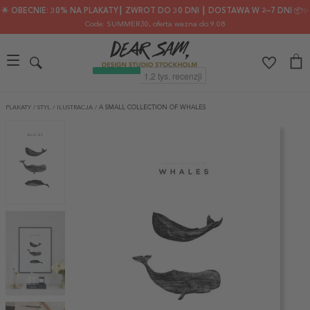
🌟 OBECNIE: 30% NA PLAKATY┃ ZWROT DO 30 DNI ┃ DOSTAWA W 2–7 DNI 📦✨
Code: SUMMER30
, oferta ważna do 9.08
PLAKATY
/
STYL
/
ILUSTRACJA
/
A SMALL COLLECTION OF WHALES