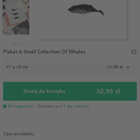
Item
1
Plakat A Small Collection Of Whales
favorite_border
of
4
21 x 30 cm
32,95 zł
32,95 zł
Dodaj do koszyka
W magazynie
- Dostawa w
3-7 dni robocze
Opis produktu