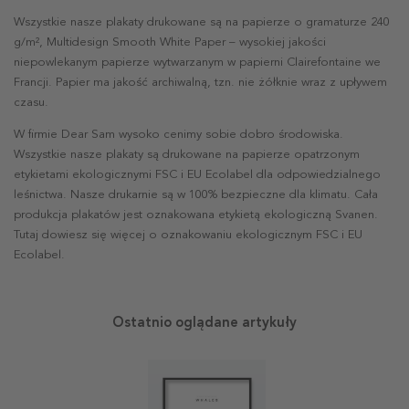
Wszystkie nasze plakaty drukowane są na papierze o gramaturze 240
g/m², Multidesign Smooth White Paper – wysokiej jakości
niepowlekanym papierze wytwarzanym w papierni Clairefontaine we
Francji. Papier ma jakość archiwalną, tzn. nie żółknie wraz z upływem
czasu.
W firmie Dear Sam wysoko cenimy sobie dobro środowiska.
Wszystkie nasze plakaty są drukowane na papierze opatrzonym
etykietami ekologicznymi FSC i EU Ecolabel dla odpowiedzialnego
leśnictwa. Nasze drukarnie są w 100% bezpieczne dla klimatu. Cała
produkcja plakatów jest oznakowana etykietą ekologiczną Svanen.
Tutaj dowiesz się więcej o oznakowaniu ekologicznym FSC i EU
Ecolabel.
Ostatnio oglądane artykuły