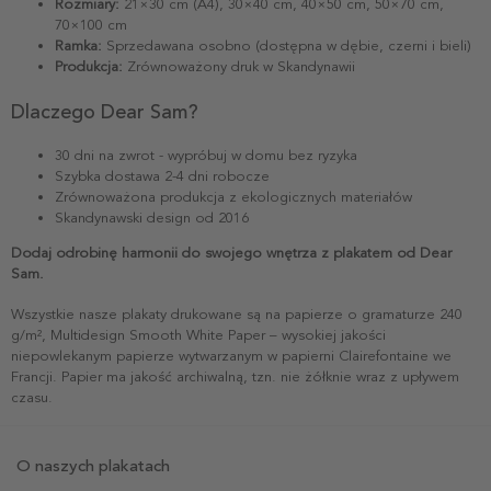
Rozmiary:
21×30 cm (A4), 30×40 cm, 40×50 cm, 50×70 cm,
70×100 cm
Ramka:
Sprzedawana osobno (dostępna w dębie, czerni i bieli)
Produkcja:
Zrównoważony druk w Skandynawii
Dlaczego Dear Sam?
30 dni na zwrot - wypróbuj w domu bez ryzyka
Szybka dostawa 2-4 dni robocze
Zrównoważona produkcja z ekologicznych materiałów
Skandynawski design od 2016
Dodaj odrobinę harmonii do swojego wnętrza z plakatem od Dear
Sam.
Wszystkie nasze plakaty drukowane są na papierze o gramaturze 240
g/m², Multidesign Smooth White Paper – wysokiej jakości
niepowlekanym papierze wytwarzanym w papierni Clairefontaine we
Francji. Papier ma jakość archiwalną, tzn. nie żółknie wraz z upływem
czasu.
O naszych plakatach