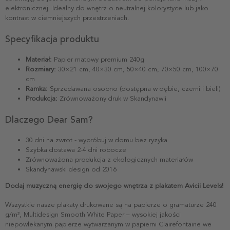
elektronicznej. Idealny do wnętrz o neutralnej kolorystyce lub jako
kontrast w ciemniejszych przestrzeniach.
Specyfikacja produktu
Materiał:
Papier matowy premium 240g
Rozmiary:
30×21 cm, 40×30 cm, 50×40 cm, 70×50 cm, 100×70
cm
Ramka:
Sprzedawana osobno (dostępna w dębie, czerni i bieli)
Produkcja:
Zrównoważony druk w Skandynawii
Dlaczego Dear Sam?
30 dni na zwrot - wypróbuj w domu bez ryzyka
Szybka dostawa 2-4 dni robocze
Zrównoważona produkcja z ekologicznych materiałów
Skandynawski design od 2016
Dodaj muzyczną energię do swojego wnętrza z plakatem Avicii Levels!
Wszystkie nasze plakaty drukowane są na papierze o gramaturze 240
g/m², Multidesign Smooth White Paper – wysokiej jakości
niepowlekanym papierze wytwarzanym w papierni Clairefontaine we