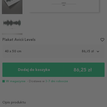
Item
Plakat Avicii Levels
favorite_border
1
of
40 x 50 cm
86,25 zł
5
86,25 zł
Dodaj do koszyka
W magazynie
- Dostawa w
3-7 dni robocze
Opis produktu