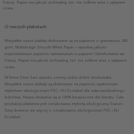
Francji. Papier ma jakość archiwalną, tzn. nie żółknie wraz z upływem
czasu.
O naszych plakatach
Wszystkie nasze plakaty drukowane są na papierze o gramaturze 240
g/m², Multidesign Smooth White Paper – wysokiej jakości
niepowlekanym papierze wytwarzanym w papierni Clairefontaine we
Francji. Papier ma jakość archiwalną, tzn. nie żółknie wraz z upływem
czasu.
W firmie Dear Sam wysoko cenimy sobie dobro środowiska.
Wszystkie nasze plakaty są drukowane na papierze opatrzonym
etykietami ekologicznymi FSC i EU Ecolabel dla odpowiedzialnego
leśnictwa. Nasze drukarnie są w 100% bezpieczne dla klimatu. Cała
produkcja plakatów jest oznakowana etykietą ekologiczną Svanen.
Tutaj dowiesz się więcej o oznakowaniu ekologicznym FSC i EU
Ecolabel.