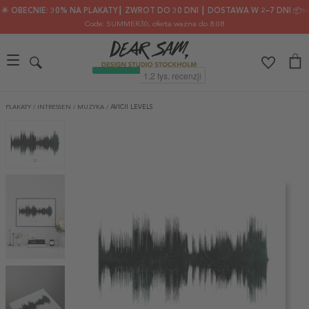
🌟 OBECNIE: 30% NA PLAKATY┃ ZWROT DO 30 DNI ┃ DOSTAWA W 2–7 DNI 📦✨
Code: SUMMER30
, oferta ważna do 8.08
PLAKATY
/
INTRESSEN
/
MUZYKA
/
AVICII LEVELS