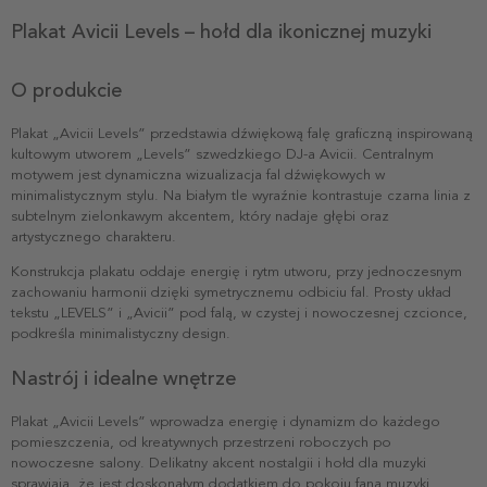
Plakat Avicii Levels – hołd dla ikonicznej muzyki
O produkcie
Plakat „Avicii Levels” przedstawia dźwiękową falę graficzną inspirowaną
kultowym utworem „Levels” szwedzkiego DJ-a Avicii. Centralnym
motywem jest dynamiczna wizualizacja fal dźwiękowych w
minimalistycznym stylu. Na białym tle wyraźnie kontrastuje czarna linia z
subtelnym zielonkawym akcentem, który nadaje głębi oraz
artystycznego charakteru.
Konstrukcja plakatu oddaje energię i rytm utworu, przy jednoczesnym
zachowaniu harmonii dzięki symetrycznemu odbiciu fal. Prosty układ
tekstu „LEVELS” i „Avicii” pod falą, w czystej i nowoczesnej czcionce,
podkreśla minimalistyczny design.
Nastrój i idealne wnętrze
Plakat „Avicii Levels” wprowadza energię i dynamizm do każdego
pomieszczenia, od kreatywnych przestrzeni roboczych po
nowoczesne salony. Delikatny akcent nostalgii i hołd dla muzyki
sprawiają, że jest doskonałym dodatkiem do pokoju fana muzyki