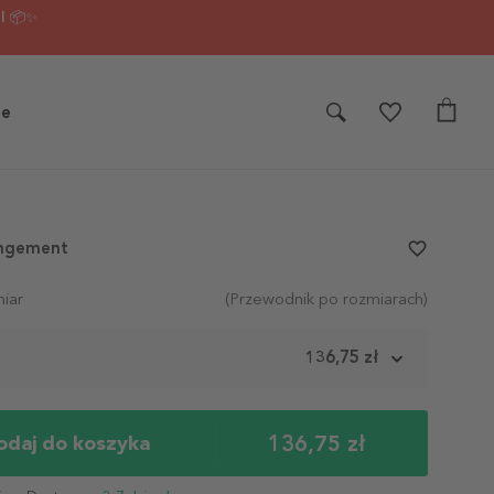
I 📦✨
je
angement
favorite_border
iar
(Przewodnik po rozmiarach)
m
136,75 zł
136,75 zł
odaj do koszyka