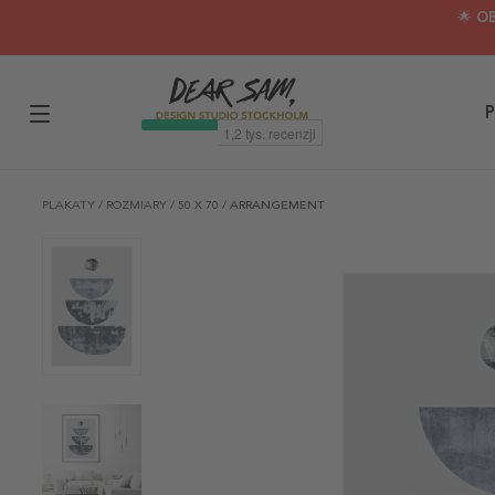
🌟 O
P
PLAKATY
/
ROZMIARY
/
50 X 70
/
ARRANGEMENT