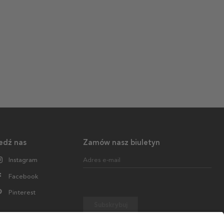
edź nas
Zamów nasz biuletyn
Instagram
Adres e-mail
Facebook
Pinterest
Subskrybuj