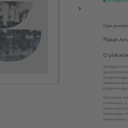
W magazyn
Opis produk
Plakat Arr
O plakacie
Arrangement t
geometrycznyc
przypominając
ustawione pio
przypominają n
Stonowane kolo
kompozycji, z 
jasnej szaroś
równowagę i ha
tworzą nowocze