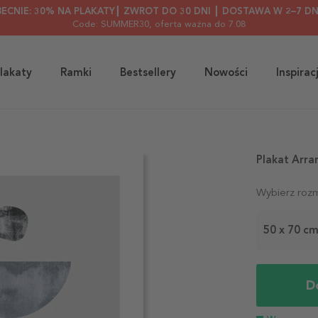
BECNIE: 30% NA PLAKATY┃ ZWROT DO 30 DNI ┃ DOSTAWA W 2–7 DN
Code: SUMMER30
, oferta ważna do 7.08
lakaty
Ramki
Bestsellery
Nowości
Inspirac
Plakat Arr
Wybierz rozm
50 x 70 c
D