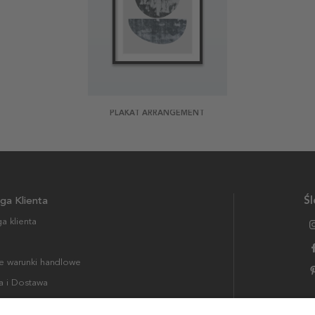
PLAKAT ARRANGEMENT
ga Klienta
Śl
a klienta
 warunki handlowe
a i Dostawa