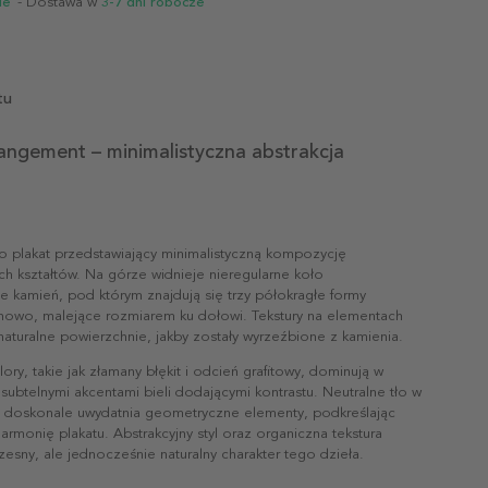
ie
- Dostawa w
3-7 dni robocze
tu
angement – minimalistyczna abstrakcja
o plakat przedstawiający minimalistyczną kompozycję
h kształtów. Na górze widnieje nieregularne koło
e kamień, pod którym znajdują się trzy półokragłe formy
nowo, malejące rozmiarem ku dołowi. Tekstury na elementach
aturalne powierzchnie, jakby zostały wyrzeźbione z kamienia.
ry, takie jak złamany błękit i odcień grafitowy, dominują w
subtelnymi akcentami bieli dodającymi kontrastu. Neutralne tło w
ci doskonale uwydatnia geometryczne elementy, podkreślając
rmonię plakatu. Abstrakcyjny styl oraz organiczna tekstura
sny, ale jednocześnie naturalny charakter tego dzieła.