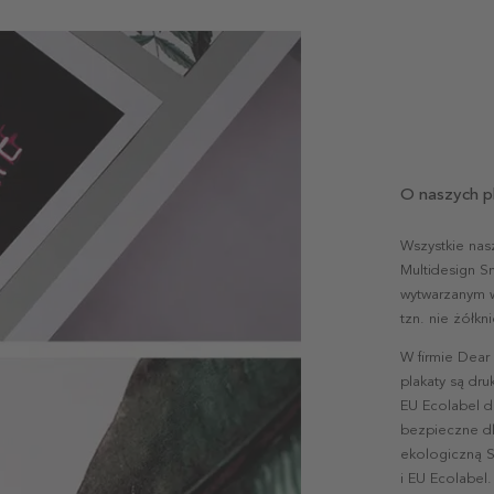
O naszych p
Wszystkie nas
Multidesign S
wytwarzanym w 
tzn. nie żółk
W firmie Dear
plakaty są dr
EU Ecolabel d
bezpieczne dl
ekologiczną S
i EU Ecolabel.