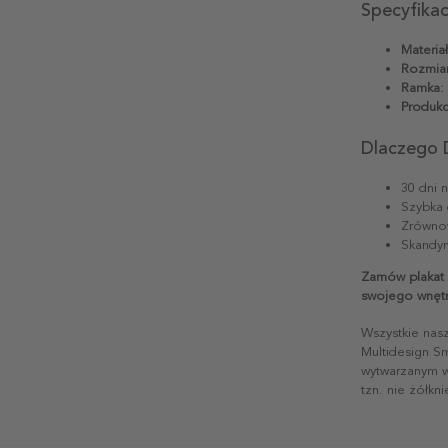
Specyfika
Materiał
Rozmiar
Ramka:
Produkc
Dlaczego 
30 dni 
Szybka 
Zrównow
Skandyn
Zamów plakat 
swojego wnętr
Wszystkie nas
Multidesign S
wytwarzanym w 
tzn. nie żółkn