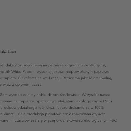
lakatach
ze plakaty drukowane są na papierze o gramaturze 240 g/m²,
mooth White Paper – wysokiej jakości niepowlekanym papierze
papierni Clairefontaine we Francji. Papier ma jakość archiwalną,
nie wraz z upływem czasu.
 Sam wysoko cenimy sobie dobro środowiska. Wszystkie nasze
ukowane na papierze opatrzonym etykietami ekologicznymi FSC i
la odpowiedzialnego leśnictwa. Nasze drukarnie są w 100%
a klimatu. Cała produkcja plakatów jest oznakowana etykietą
vanen. Tutaj dowiesz się więcej o oznakowaniu ekologicznym FSC