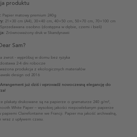
cja produktu
:
Papier matowy premium 240g
y:
21×30 cm (A4), 30×40 cm, 40×50 cm, 50×70 cm, 70×100 cm
Sprzedawana osobno (dostępna w dębie, czerni i bieli)
ja:
Zrównoważony druk w Skandynawii
Dear Sam?
na zwrot - wypróbuj w domu bez ryzyka
dostawa 2-4 dni robocze
ażona produkcja z ekologicznych materiałów
awski design od 2016
Arrangement już dziś i wprowadź nowoczesną elegancję do
za!
ze plakaty drukowane są na papierze o gramaturze 240 g/m²,
mooth White Paper – wysokiej jakości niepowlekanym papierze
papierni Clairefontaine we Francji. Papier ma jakość archiwalną,
ie wraz z upływem czasu.