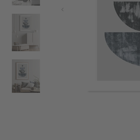
Item
1
of
4