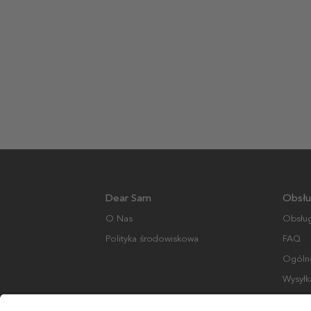
Dear Sam
Obsłu
O Nas
Obsług
Polityka środowiskowa
FAQ
Ogólne
Wysyłk