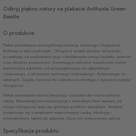
Odkryj piękno natury na plakacie Anthaxia Green
Beetle
O produkcie
Plakat przedstawia szczegółową ilustrację zielonego chrząszcza
Anthaxia w stylu naukowym. Chrząszcz został ukazany od przodu,
pozwalając na podziwianie jego charakterystycznego kształtu, antenek
oraz detalów powierzchni. Dominujące odcienie metalicznej zieleni
przechodzą subtelnie od szmaragdowego do głębokiego
oliwkowego, z akcentami irydowego niebieskiego i fioletowego na
antenach. Ciepłe, beżowe tło subtelnie kontrastuje z żywą kolorystyką
chrząszcza.
Plakat wprowadza nastrój fascynacji i podziwu dla różnorodności
natury. Minimalistyczna kompozycja z neutralnym tłem sprawia, że
motyw chrząszcza staje się głównym punktem wizualnym. Idealnie
komponuje się z wnętrzami inspirowanymi nauką, ekologią i
minimalizmem, takimi jak gabinety, biura czy nowoczesne salony.
Specyfikacja produktu