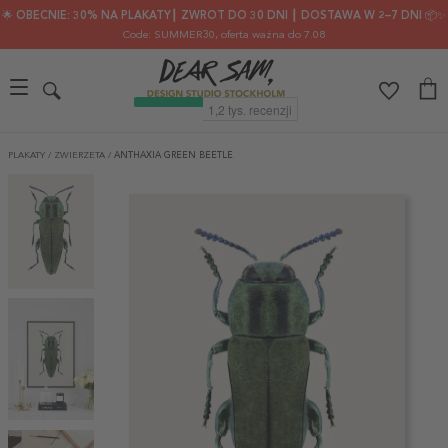
🌟 OBECNIE: 30% NA PLAKATY┃ ZWROT DO 30 DNI ┃ DOSTAWA W 2–7 DNI 📦✨
Code: SUMMER30
, oferta ważna do 7.08
PLAKATY
/
ZWIERZETA
/
ANTHAXIA GREEN BEETLE