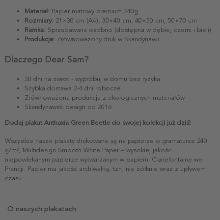
Materiał:
Papier matowy premium 240g
Rozmiary:
21×30 cm (A4), 30×40 cm, 40×50 cm, 50×70 cm
Ramka:
Sprzedawana osobno (dostępna w dębie, czerni i bieli)
Produkcja:
Zrównoważony druk w Skandynawii
Dlaczego Dear Sam?
30 dni na zwrot - wypróbuj w domu bez ryzyka
Szybka dostawa 2-4 dni robocze
Zrównoważona produkcja z ekologicznych materiałów
Skandynawski design od 2016
Dodaj plakat Anthaxia Green Beetle do swojej kolekcji już dziś!
Wszystkie nasze plakaty drukowane są na papierze o gramaturze 240
g/m², Multidesign Smooth White Paper – wysokiej jakości
niepowlekanym papierze wytwarzanym w papierni Clairefontaine we
Francji. Papier ma jakość archiwalną, tzn. nie żółknie wraz z upływem
czasu.
O naszych plakatach