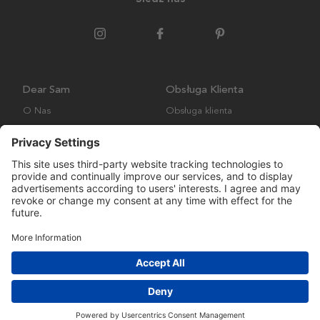
Dear Sam
Obsługa Klienta
O Nas
Obsługa klienta
Polityka środowiskowa
FAQ
Ogólne warunki handlowe
Wysyłka i Dostawa
Copyright © Many Brands AB 2023. Wszelkie prawa zastrzeżone.