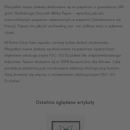
Wszystkie nasze plakaty drukowane są na papierze o gramaturze 240
g/m², Multidesign Smooth White Paper – wysokiej jakości
niepowlekanym papierze wytwarzanym w papierni Clairefontaine we
Francji. Papier ma jakość archiwalną, tzn. nie żółknie wraz z upływem
czasu.
W firmie Dear Sam wysoko cenimy sobie dobro środowiska.
Wszystkie nasze plakaty są drukowane na papierze opatrzonym
etykietami ekologicznymi FSC i EU Ecolabel dla odpowiedzialnego
leśnictwa. Nasze drukarnie są w 100% bezpieczne dla klimatu. Cała
produkcja plakatów jest oznakowana etykietą ekologiczną Svanen.
Tutaj dowiesz się więcej o oznakowaniu ekologicznym FSC i EU
Ecolabel.
Ostatnio oglądane artykuły