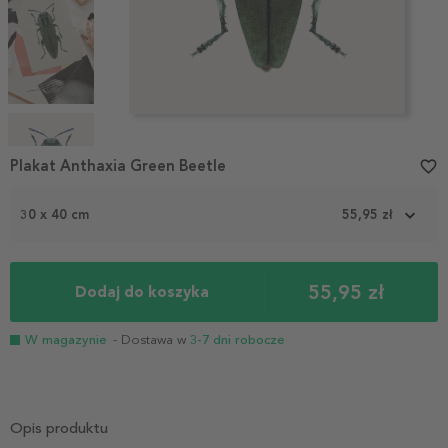
Item
1
Plakat Anthaxia Green Beetle
favorite_border
of
4
30 x 40 cm
55,95 zł
55,95 zł
Dodaj do koszyka
W magazynie
- Dostawa w
3-7 dni robocze
Opis produktu