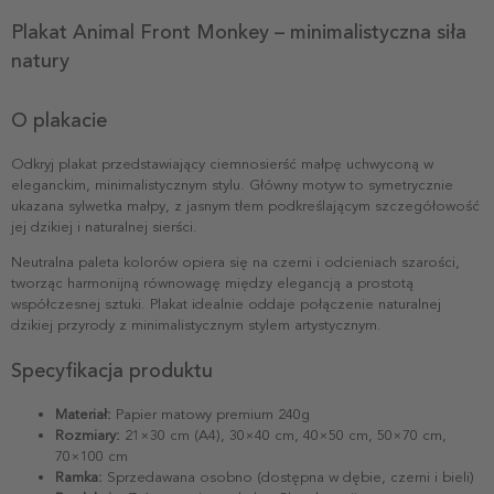
Plakat Animal Front Monkey – minimalistyczna siła
natury
O plakacie
Odkryj plakat przedstawiający ciemnosierść małpę uchwyconą w
eleganckim, minimalistycznym stylu. Główny motyw to symetrycznie
ukazana sylwetka małpy, z jasnym tłem podkreślającym szczegółowość
jej dzikiej i naturalnej sierści.
Neutralna paleta kolorów opiera się na czerni i odcieniach szarości,
tworząc harmonijną równowagę między elegancją a prostotą
współczesnej sztuki. Plakat idealnie oddaje połączenie naturalnej
dzikiej przyrody z minimalistycznym stylem artystycznym.
Specyfikacja produktu
Materiał:
Papier matowy premium 240g
Rozmiary:
21×30 cm (A4), 30×40 cm, 40×50 cm, 50×70 cm,
70×100 cm
Ramka:
Sprzedawana osobno (dostępna w dębie, czerni i bieli)