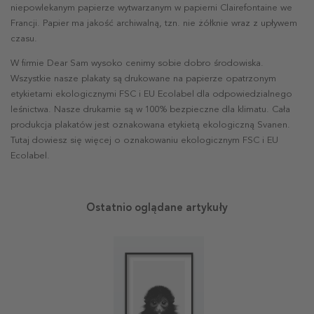
niepowlekanym papierze wytwarzanym w papierni Clairefontaine we
Francji. Papier ma jakość archiwalną, tzn. nie żółknie wraz z upływem
czasu.
W firmie Dear Sam wysoko cenimy sobie dobro środowiska.
Wszystkie nasze plakaty są drukowane na papierze opatrzonym
etykietami ekologicznymi FSC i EU Ecolabel dla odpowiedzialnego
leśnictwa. Nasze drukarnie są w 100% bezpieczne dla klimatu. Cała
produkcja plakatów jest oznakowana etykietą ekologiczną Svanen.
Tutaj dowiesz się więcej o oznakowaniu ekologicznym FSC i EU
Ecolabel.
Ostatnio oglądane artykuły