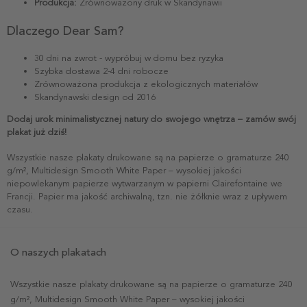
Produkcja:
Zrównoważony druk w Skandynawii
Dlaczego Dear Sam?
30 dni na zwrot - wypróbuj w domu bez ryzyka
Szybka dostawa 2-4 dni robocze
Zrównoważona produkcja z ekologicznych materiałów
Skandynawski design od 2016
Dodaj urok minimalistycznej natury do swojego wnętrza – zamów swój
plakat już dziś!
Wszystkie nasze plakaty drukowane są na papierze o gramaturze 240
g/m², Multidesign Smooth White Paper – wysokiej jakości
niepowlekanym papierze wytwarzanym w papierni Clairefontaine we
Francji. Papier ma jakość archiwalną, tzn. nie żółknie wraz z upływem
czasu.
O naszych plakatach
Wszystkie nasze plakaty drukowane są na papierze o gramaturze 240
g/m², Multidesign Smooth White Paper – wysokiej jakości