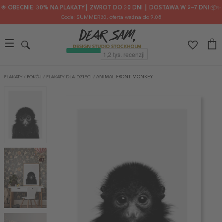
🌟 OBECNIE: 30% NA PLAKATY┃ ZWROT DO 30 DNI ┃ DOSTAWA W 2–7 DNI 📦✨
Code: SUMMER30
, oferta ważna do 9.08
PLAKATY
/
POKÓJ
/
PLAKATY DLA DZIECI
/
ANIMAL FRONT MONKEY