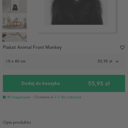
Item
1
Plakat Animal Front Monkey
favorite_border
of
5
30 x 40 cm
55,95 zł
55,95 zł
Dodaj do koszyka
W magazynie
- Dostawa w
3-7 dni robocze
Opis produktu