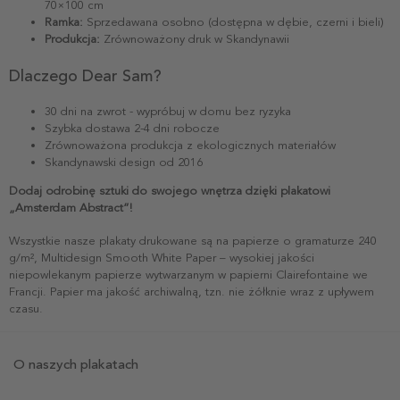
70×100 cm
Ramka:
Sprzedawana osobno (dostępna w dębie, czerni i bieli)
Produkcja:
Zrównoważony druk w Skandynawii
Dlaczego Dear Sam?
30 dni na zwrot - wypróbuj w domu bez ryzyka
Szybka dostawa 2-4 dni robocze
Zrównoważona produkcja z ekologicznych materiałów
Skandynawski design od 2016
Dodaj odrobinę sztuki do swojego wnętrza dzięki plakatowi
„Amsterdam Abstract”!
Wszystkie nasze plakaty drukowane są na papierze o gramaturze 240
g/m², Multidesign Smooth White Paper – wysokiej jakości
niepowlekanym papierze wytwarzanym w papierni Clairefontaine we
Francji. Papier ma jakość archiwalną, tzn. nie żółknie wraz z upływem
czasu.
O naszych plakatach