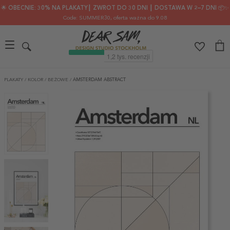
🌟 OBECNIE: 30% NA PLAKATY┃ ZWROT DO 30 DNI ┃ DOSTAWA W 2–7 DNI 📦✨
Code: SUMMER30
, oferta ważna do 9.08
PLAKATY
/
KOLOR
/
BEŻOWE
/
AMSTERDAM ABSTRACT