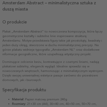
Amsterdam Abstract – minimalistyczna sztuka z
duszą miasta
O produkcie
Plakat „Amsterdam Abstract” to nowoczesna kompozycja, która łączy
geometryczne kształty i subtelne linie inspirowane strukturą
Amsterdamu. Motyw przedstawia figury takie jak prostokąty, kwadraty i
jeden duży okrąg, stworzone w duchu minimalistycznej precyzji. Na
górze plakatu widnieje typografia „Amsterdam NL” oraz dodatkowe
informacje geograficzne, które uzupełniają artystyczny projekt.
Dominujące odcienie beżu, kontrastujące z czarnymi liniami, nadają
plakatowi subtelny, elegancki wygląd. Idealnie sprawdzi się w
nowoczesnych wnętrzach, harmonizując z minimalistycznym wystrojem.
Dzięki swojej uniwersalnej estetyce pasuje zarówno do przestrzeni
domowych, jak i biurowych.
Specyfikacja produktu
Materiał:
Papier matowy premium 240g
Rozmiary:
21×30 cm (A4), 30×40 cm, 40×50 cm, 50×70 cm,