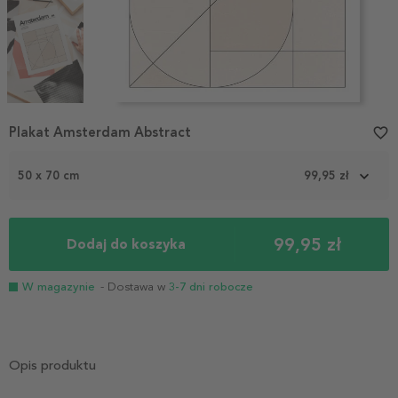
Item
Plakat Amsterdam Abstract
favorite_border
1
of
3
50 x 70 cm
99,95 zł
99,95 zł
Dodaj do koszyka
W magazynie
- Dostawa w
3-7 dni robocze
Opis produktu