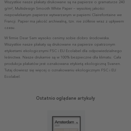
Wszystkie nasze plakaty drukowane są na papierze o gramaturze 240
g/m², Multidesign Smooth White Paper – wysokiej jakości
niepowlekanym papierze wytwarzanym w papierni Clairefontaine we
Francji. Papier ma jakość archiwalną, tzn. nie żółknie wraz z upływem
czasu.
W firmie Dear Sam wysoko cenimy sobie dobro środowiska.
Wszystkie nasze plakaty są drukowane na papierze opatrzonym
etykietami ekologicznymi FSC i EU Ecolabel dla odpowiedzialnego
leśnictwa. Nasze drukarnie są w 100% bezpieczne dla klimatu. Cała
produkcja plakatów jest oznakowana etykietą ekologiczną Svanen.
Tutaj dowiesz się więcej o oznakowaniu ekologicznym FSC i EU
Ecolabel.
Ostatnio oglądane artykuły