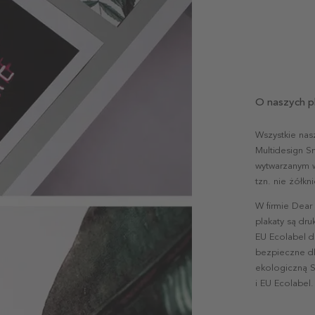
O naszych p
Wszystkie nas
Multidesign S
wytwarzanym w 
tzn. nie żółk
W firmie Dear
plakaty są dr
EU Ecolabel d
bezpieczne dl
ekologiczną S
i EU Ecolabel.