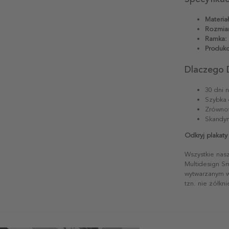
Materiał
Rozmiar
Ramka:
Produkc
Dlaczego 
30 dni 
Szybka 
Zrównow
Skandyn
Odkryj plakaty
Wszystkie nas
Multidesign S
wytwarzanym w 
tzn. nie żółkn