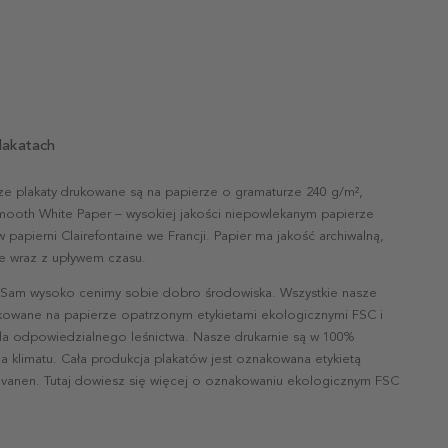
lakatach
ze plakaty drukowane są na papierze o gramaturze 240 g/m²,
mooth White Paper – wysokiej jakości niepowlekanym papierze
papierni Clairefontaine we Francji. Papier ma jakość archiwalną,
nie wraz z upływem czasu.
 Sam wysoko cenimy sobie dobro środowiska. Wszystkie nasze
ukowane na papierze opatrzonym etykietami ekologicznymi FSC i
la odpowiedzialnego leśnictwa. Nasze drukarnie są w 100%
a klimatu. Cała produkcja plakatów jest oznakowana etykietą
vanen. Tutaj dowiesz się więcej o oznakowaniu ekologicznym FSC