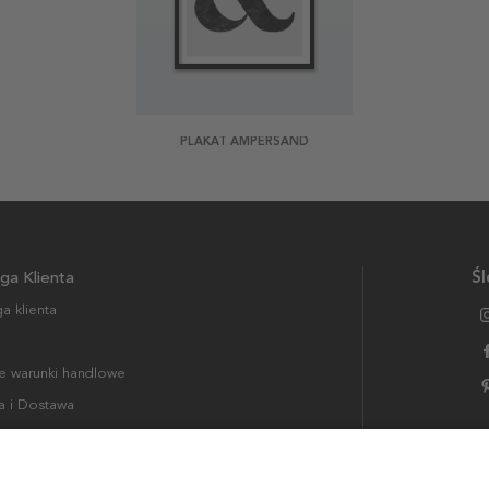
PLAKAT AMPERSAND
ga Klienta
Śl
a klienta
 warunki handlowe
a i Dostawa