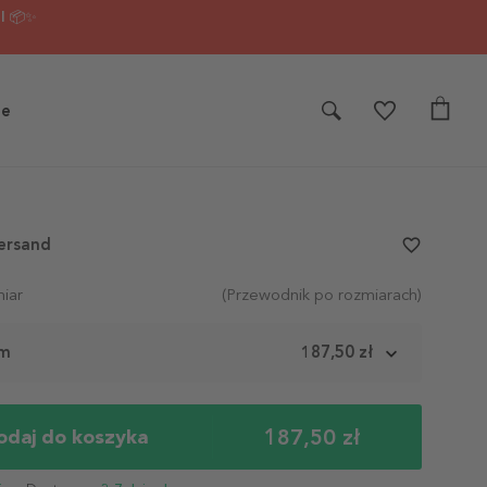
I 📦✨
je
ersand
favorite_border
iar
(Przewodnik po rozmiarach)
cm
187,50 zł
187,50 zł
odaj do koszyka