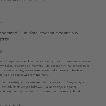
ie
- Dostawa w
3-7 dni robocze
tu
mpersand” – minimalistyczna elegancja w
ętrzu
ie
sand” wyróżnia się dużym i precyzyjnym symbolem ampersandu
onym teksturą czarnego marmuru, umieszczonym na jasnoszarym
st minimalistyczny, a zarazem pełen głębi dzięki kontrastowi
tą tła a bogatym wzorem marmuru.
rciedla estetykę modernizmu, harmonizując z różnymi stylami
– od industrialnych po loftowe. Plakat dodaje elegancji i
arakteru, pasując zarówno do przestrzeni domowych, jak i
cja produktu