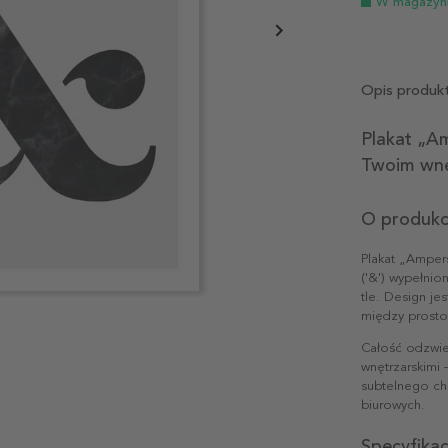
W magazyn
Opis produk
Plakat „A
Twoim wn
O produkc
Plakat „Amper
('&') wypełni
tle. Design je
między prosto
Całość odzwie
wnętrzarskimi 
subtelnego ch
biurowych.
Specyfika