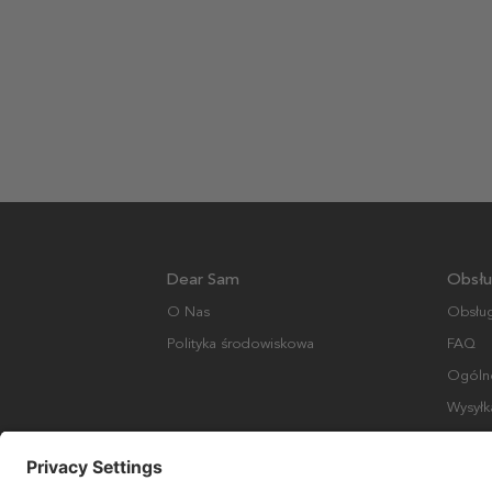
Dear Sam
Obsłu
O Nas
Obsług
Polityka środowiskowa
FAQ
Ogólne
Wysyłk