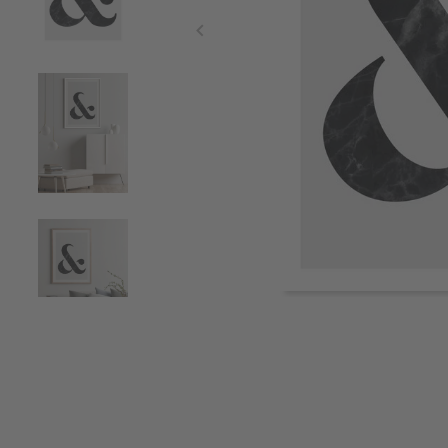
Item
1
of
5