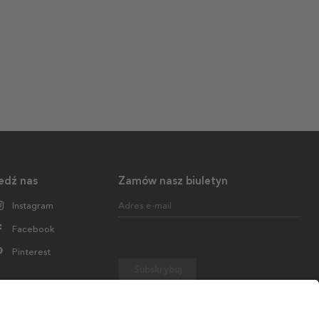
edź nas
Zamów nasz biuletyn
Instagram
Adres e-mail
Facebook
Pinterest
Subskrybuj