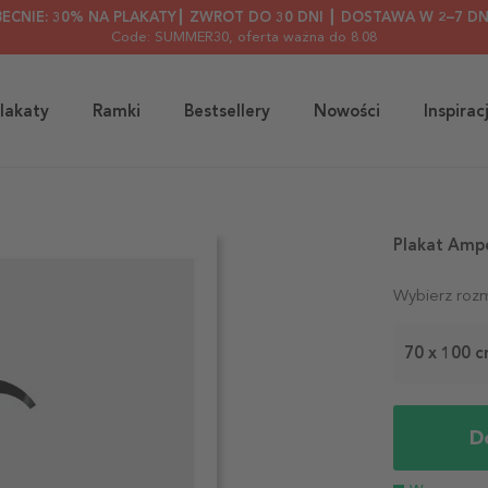
BECNIE: 30% NA PLAKATY┃ ZWROT DO 30 DNI ┃ DOSTAWA W 2–7 DN
Code: SUMMER30
, oferta ważna do 8.08
lakaty
Ramki
Bestsellery
Nowości
Inspirac
Plakat Amp
Wybierz rozm
70 x 100 
D