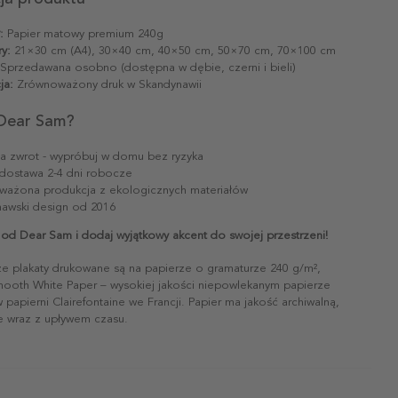
:
Papier matowy premium 240g
y:
21×30 cm (A4), 30×40 cm, 40×50 cm, 50×70 cm, 70×100 cm
Sprzedawana osobno (dostępna w dębie, czerni i bieli)
ja:
Zrównoważony druk w Skandynawii
Dear Sam?
na zwrot - wypróbuj w domu bez ryzyka
dostawa 2-4 dni robocze
ażona produkcja z ekologicznych materiałów
awski design od 2016
 od Dear Sam i dodaj wyjątkowy akcent do swojej przestrzeni!
ze plakaty drukowane są na papierze o gramaturze 240 g/m²,
mooth White Paper – wysokiej jakości niepowlekanym papierze
papierni Clairefontaine we Francji. Papier ma jakość archiwalną,
ie wraz z upływem czasu.